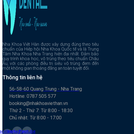
Nha Khoa Việt Hàn được xây dựng đúng theo tiêu
chuẩn của Hiệp hội Nha Khoa Quốc tế và là Trung
Tâm Nha Khoa Nha Trang hiện đại nhất. Đảm bảo
quy trình khoa học, vô trùng theo tiêu chuẩn Châu
Âu, với các phòng điều trị siêu vô trùng đem đến
một không gian thoáng đãng an toàn tuyệt đối.
Thông tin liên hệ
56-58-60 Quang Trung - Nha Trang
Hotline: 0787 505 577
booking@nhakhoaviethan.vn
Thứ 2 - Thứ 7: Từ 8:00 - 18:30
Chủ nhật: Từ 8:00 - 17:00
acebook-
Instagram
Youtube