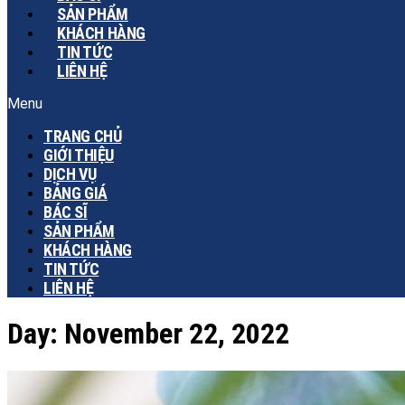
SẢN PHẨM
KHÁCH HÀNG
TIN TỨC
LIÊN HỆ
Menu
TRANG CHỦ
GIỚI THIỆU
DỊCH VỤ
BẢNG GIÁ
BÁC SĨ
SẢN PHẨM
KHÁCH HÀNG
TIN TỨC
LIÊN HỆ
Day:
November 22, 2022