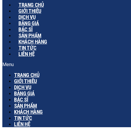
TRANG CHỦ
GIỚI THIỆU
DỊCH VỤ
BẢNG GIÁ
BÁC SĨ
SẢN PHẨM
KHÁCH HÀNG
TIN TỨC
LIÊN HỆ
Menu
TRANG CHỦ
GIỚI THIỆU
DỊCH VỤ
BẢNG GIÁ
BÁC SĨ
SẢN PHẨM
KHÁCH HÀNG
TIN TỨC
LIÊN HỆ