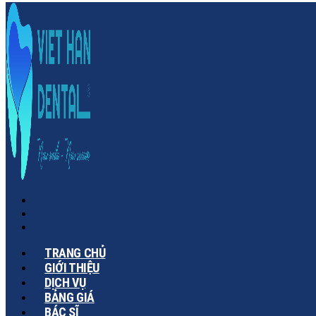
TRANG CHỦ
GIỚI THIỆU
DỊCH VỤ
BẢNG GIÁ
BÁC SĨ