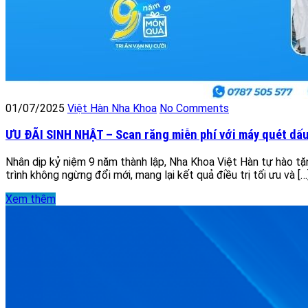
01/07/2025
Việt Hàn Nha Khoa
No Comments
ƯU ĐÃI SINH NHẬT – Scan răng miễn phí với máy quét dấu
Nhân dịp kỷ niệm 9 năm thành lập, Nha Khoa Việt Hàn tự hào tặn
trình không ngừng đổi mới, mang lại kết quả điều trị tối ưu và […
Xem thêm