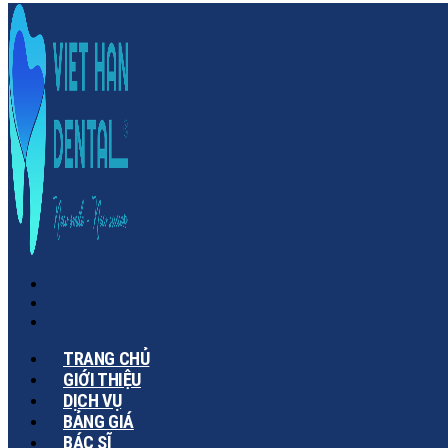
TRANG CHỦ
GIỚI THIỆU
DỊCH VỤ
BẢNG GIÁ
BÁC SĨ