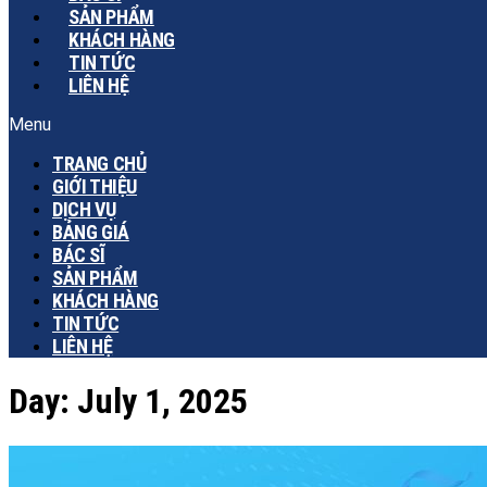
SẢN PHẨM
KHÁCH HÀNG
TIN TỨC
LIÊN HỆ
Menu
TRANG CHỦ
GIỚI THIỆU
DỊCH VỤ
BẢNG GIÁ
BÁC SĨ
SẢN PHẨM
KHÁCH HÀNG
TIN TỨC
LIÊN HỆ
Day:
July 1, 2025