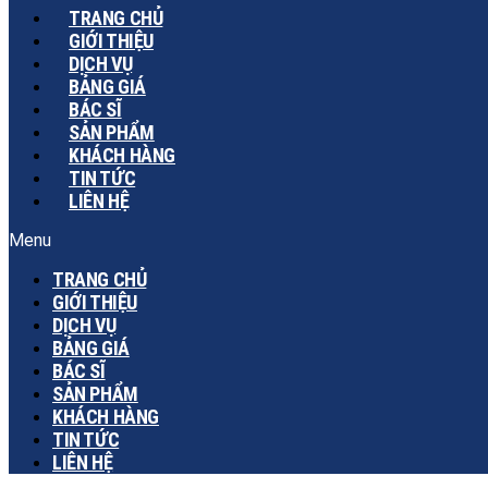
TRANG CHỦ
GIỚI THIỆU
DỊCH VỤ
BẢNG GIÁ
BÁC SĨ
SẢN PHẨM
KHÁCH HÀNG
TIN TỨC
LIÊN HỆ
Menu
TRANG CHỦ
GIỚI THIỆU
DỊCH VỤ
BẢNG GIÁ
BÁC SĨ
SẢN PHẨM
KHÁCH HÀNG
TIN TỨC
LIÊN HỆ