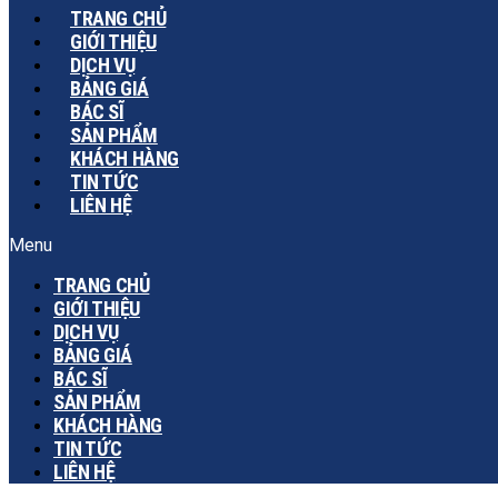
TRANG CHỦ
GIỚI THIỆU
DỊCH VỤ
BẢNG GIÁ
BÁC SĨ
SẢN PHẨM
KHÁCH HÀNG
TIN TỨC
LIÊN HỆ
Menu
TRANG CHỦ
GIỚI THIỆU
DỊCH VỤ
BẢNG GIÁ
BÁC SĨ
SẢN PHẨM
KHÁCH HÀNG
TIN TỨC
LIÊN HỆ