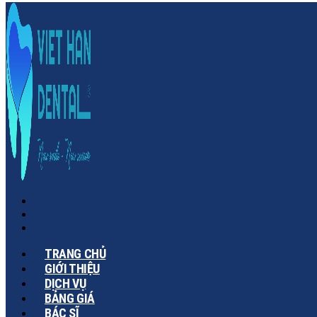
TRANG CHỦ
GIỚI THIỆU
DỊCH VỤ
BẢNG GIÁ
BÁC SĨ