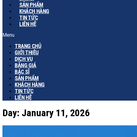
SẢN PHẨM
KHÁCH HÀNG
TIN TỨC
LIÊN HỆ
Menu
TRANG CHỦ
GIỚI THIỆU
DỊCH VỤ
BẢNG GIÁ
BÁC SĨ
SẢN PHẨM
KHÁCH HÀNG
TIN TỨC
LIÊN HỆ
Day:
January 11, 2026