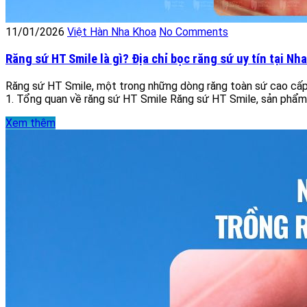
11/01/2026
Việt Hàn Nha Khoa
No Comments
Răng sứ HT Smile là gì? Địa chỉ bọc răng sứ uy tín tại Nh
Răng sứ HT Smile, một trong những dòng răng toàn sứ cao cấp.
1. Tổng quan về răng sứ HT Smile Răng sứ HT Smile, sản phẩm 
Xem thêm