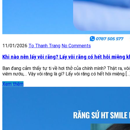
11/01/2026
To Thanh Trang
No Comments
Khi nào nên lấy vôi răng? Lấy vôi răng có hết hôi miệng 
Bạn đang cảm thấy tự ti về hơi thở của chính mình? Thật ra, vôi
viêm nướu,… Vậy vôi răng là gì? Lấy vôi răng có hết hôi miệng […
Xem thêm