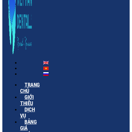
TRANG
CHỦ
GIỚI
THIỆU
DỊCH
VỤ
BẢNG
GIÁ