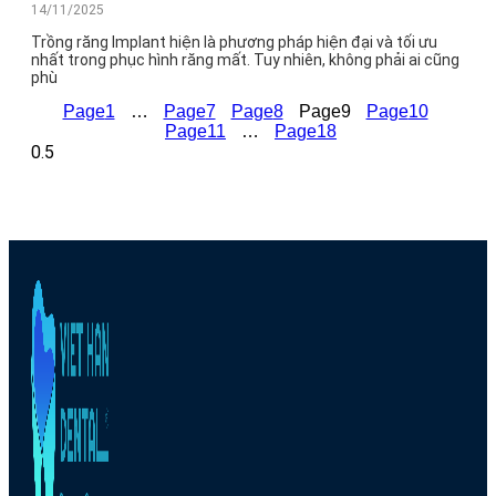
14/11/2025
Trồng răng Implant hiện là phương pháp hiện đại và tối ưu
nhất trong phục hình răng mất. Tuy nhiên, không phải ai cũng
phù
Page
1
…
Page
7
Page
8
Page
9
Page
10
Page
11
…
Page
18