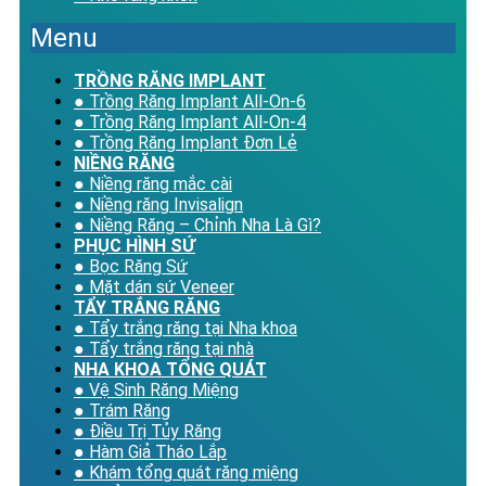
Menu
TRỒNG RĂNG IMPLANT
● Trồng Răng Implant All-On-6
● Trồng Răng Implant All-On-4
● Trồng Răng Implant Đơn Lẻ
NIỀNG RĂNG
● Niềng răng mắc cài
● Niềng răng Invisalign
● Niềng Răng – Chỉnh Nha Là Gì?
PHỤC HÌNH SỨ
● Bọc Răng Sứ
● Mặt dán sứ Veneer
TẨY TRẮNG RĂNG
● Tẩy trắng răng tại Nha khoa
● Tẩy trắng răng tại nhà
NHA KHOA TỔNG QUÁT
● Vệ Sinh Răng Miệng
● Trám Răng
● Điều Trị Tủy Răng
● Hàm Giả Tháo Lắp
● Khám tổng quát răng miệng