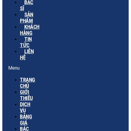
BÁC
SĨ
SẢN
PHẨM
KHÁCH
HÀNG
TIN
TỨC
LIÊN
HỆ
Menu
TRANG
CHỦ
GIỚI
THIỆU
DỊCH
VỤ
BẢNG
GIÁ
BÁC