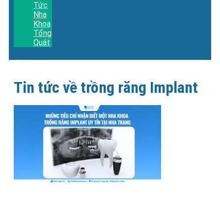
Tức
Nha
Khoa
Tổng
Quát
Tin tức về trồng răng Implant