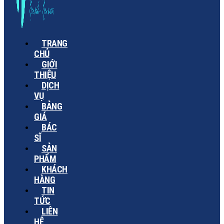
TRANG
CHỦ
GIỚI
THIỆU
DỊCH
VỤ
BẢNG
GIÁ
BÁC
SĨ
SẢN
PHẨM
KHÁCH
HÀNG
TIN
TỨC
LIÊN
HỆ