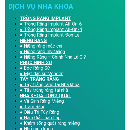
DỊCH VỤ NHA KHOA
TRỒNG RĂNG IMPLANT
● Trồng Răng Implant All-On-6
● Trồng Răng Implant All-On-4
● Trồng Răng Implant Đơn Lẻ
NIỀNG RĂNG
● Niềng răng mắc cài
● Niềng răng Invisalign
● Niềng Răng – Chỉnh Nha Là Gì?
PHỤC HÌNH SỨ
● Bọc Răng Sứ
● Mặt dán sứ Veneer
TẨY TRẮNG RĂNG
● Tẩy trắng răng tại Nha khoa
● Tẩy trắng răng tại nhà
NHA KHOA TỔNG QUÁT
● Vệ Sinh Răng Miệng
● Trám Răng
● Điều Trị Tủy Răng
● Hàm Giả Tháo Lắp
● Khám tổng quát răng miệng
● Nhổ răng khôn