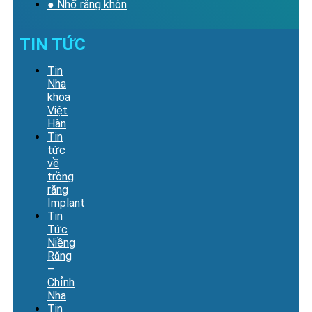
● Nhổ răng khôn
TIN TỨC
Tin
Nha
khoa
Việt
Hàn
Tin
tức
về
trồng
răng
Implant
Tin
Tức
Niềng
Răng
–
Chỉnh
Nha
Tin