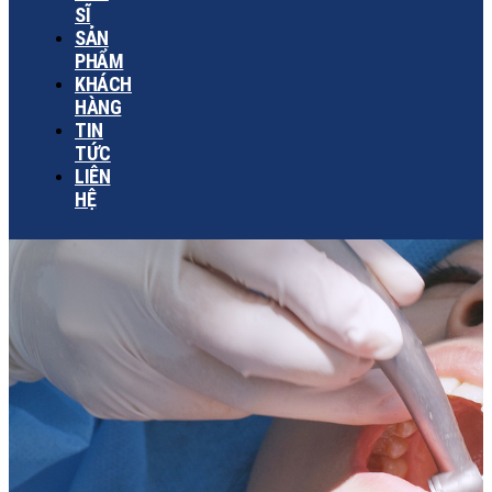
SĨ
SẢN
PHẨM
KHÁCH
HÀNG
TIN
TỨC
LIÊN
HỆ