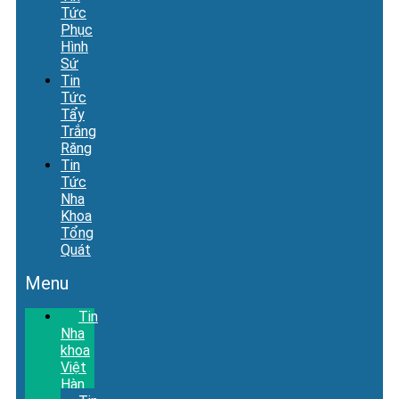
Tức
Phục
Hình
Sứ
Tin
Tức
Tẩy
Trắng
Răng
Tin
Tức
Nha
Khoa
Tổng
Quát
Menu
Tin
Nha
khoa
Việt
Hàn