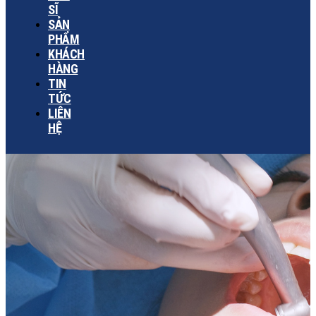
SĨ
SẢN
PHẨM
KHÁCH
HÀNG
TIN
TỨC
LIÊN
HỆ