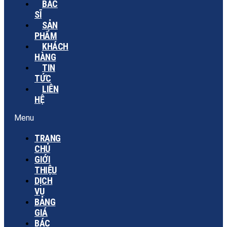
BÁC
SĨ
SẢN
PHẨM
KHÁCH
HÀNG
TIN
TỨC
LIÊN
HỆ
Menu
TRANG
CHỦ
GIỚI
THIỆU
DỊCH
VỤ
BẢNG
GIÁ
BÁC