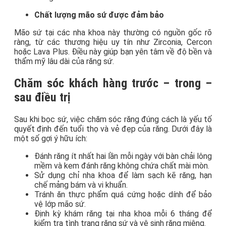
Chất lượng mão sứ được đảm bảo
Mão sứ tại các nha khoa này thường có nguồn gốc rõ
ràng, từ các thương hiệu uy tín như Zirconia, Cercon
hoặc Lava Plus. Điều này giúp bạn yên tâm về độ bền và
thẩm mỹ lâu dài của răng sứ.
Chăm sóc khách hàng trước – trong –
sau điều trị
Sau khi bọc sứ, việc chăm sóc răng đúng cách là yếu tố
quyết định đến tuổi thọ và vẻ đẹp của răng. Dưới đây là
một số gợi ý hữu ích:
Đánh răng ít nhất hai lần mỗi ngày với bàn chải lông
mềm và kem đánh răng không chứa chất mài mòn.
Sử dụng chỉ nha khoa để làm sạch kẽ răng, hạn
chế mảng bám và vi khuẩn.
Tránh ăn thực phẩm quá cứng hoặc dính để bảo
vệ lớp mão sứ.
Định kỳ khám răng tại nha khoa mỗi 6 tháng để
kiểm tra tình trạng răng sứ và vệ sinh răng miệng.