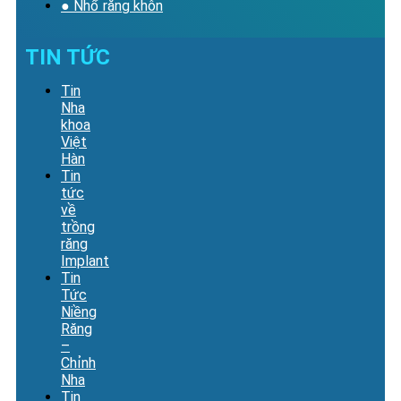
● Nhổ răng khôn
TIN TỨC
Tin
Nha
khoa
Việt
Hàn
Tin
tức
về
trồng
răng
Implant
Tin
Tức
Niềng
Răng
–
Chỉnh
Nha
Tin