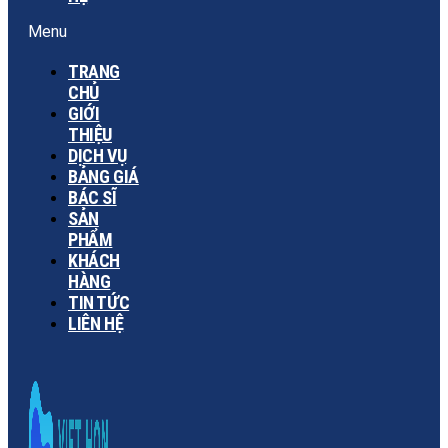
Menu
TRANG
CHỦ
GIỚI
THIỆU
DỊCH VỤ
BẢNG GIÁ
BÁC SĨ
SẢN
PHẨM
KHÁCH
HÀNG
TIN TỨC
LIÊN HỆ