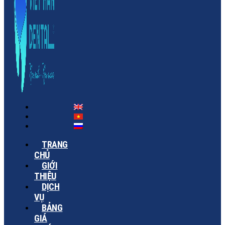
TRANG
CHỦ
GIỚI
THIỆU
DỊCH
VỤ
BẢNG
GIÁ