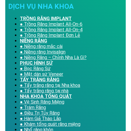
DỊCH VỤ NHA KHOA
TRỒNG RĂNG IMPLANT
● Trồng Răng Implant All-On-6
● Trồng Răng Implant All-On-4
● Trồng Răng Implant Đơn Lẻ
NIỀNG RĂNG
● Niềng răng mắc cài
● Niềng răng Invisalign
● Niềng Răng – Chỉnh Nha Là Gì?
PHỤC HÌNH SỨ
● Bọc Răng Sứ
● Mặt dán sứ Veneer
TẨY TRẮNG RĂNG
● Tẩy trắng răng tại Nha khoa
● Tẩy trắng răng tại nhà
NHA KHOA TỔNG QUÁT
● Vệ Sinh Răng Miệng
● Trám Răng
● Điều Trị Tủy Răng
● Hàm Giả Tháo Lắp
● Khám tổng quát răng miệng
● Nhổ răng khôn