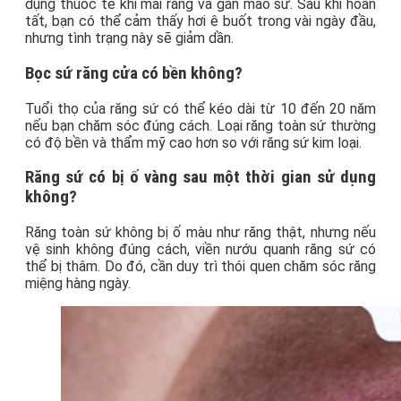
dụng thuốc tê khi mài răng và gắn mão sứ. Sau khi hoàn
tất, bạn có thể cảm thấy hơi ê buốt trong vài ngày đầu,
nhưng tình trạng này sẽ giảm dần.
Bọc sứ răng cửa có bền không?
Tuổi thọ của răng sứ có thể kéo dài từ 10 đến 20 năm
nếu bạn chăm sóc đúng cách. Loại răng toàn sứ thường
có độ bền và thẩm mỹ cao hơn so với răng sứ kim loại.
Răng sứ có bị ố vàng sau một thời gian sử dụng
không?
Răng toàn sứ không bị ố màu như răng thật, nhưng nếu
vệ sinh không đúng cách, viền nướu quanh răng sứ có
thể bị thâm. Do đó, cần duy trì thói quen chăm sóc răng
miệng hàng ngày.