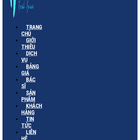
TRANG
CHỦ
GIỚI
THIỆU
DỊCH
VỤ
BẢNG
GIÁ
BÁC
SĨ
SẢN
PHẨM
KHÁCH
HÀNG
TIN
TỨC
LIÊN
HỆ