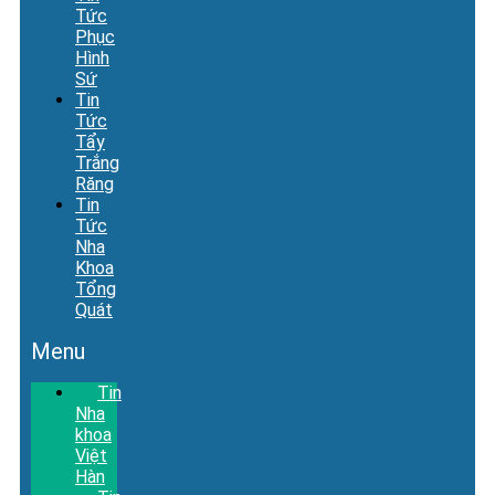
Tức
Phục
Hình
Sứ
Tin
Tức
Tẩy
Trắng
Răng
Tin
Tức
Nha
Khoa
Tổng
Quát
Menu
Tin
Nha
khoa
Việt
Hàn