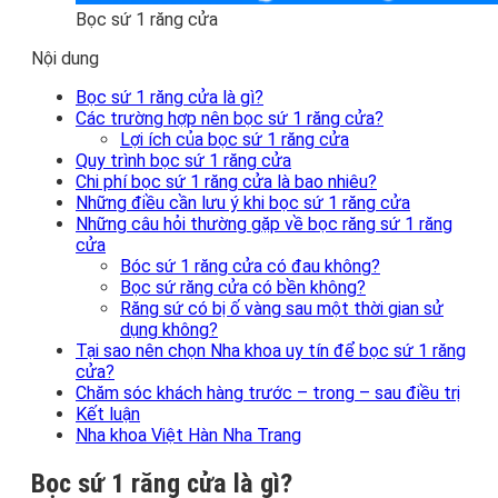
Bọc sứ 1 răng cửa
Nội dung
Bọc sứ 1 răng cửa là gì?
Các trường hợp nên bọc sứ 1 răng cửa?
Lợi ích của bọc sứ 1 răng cửa
Quy trình bọc sứ 1 răng cửa
Chi phí bọc sứ 1 răng cửa là bao nhiêu?
Những điều cần lưu ý khi bọc sứ 1 răng cửa
Những câu hỏi thường gặp về bọc răng sứ 1 răng
cửa
Bóc sứ 1 răng cửa có đau không?
Bọc sứ răng cửa có bền không?
Răng sứ có bị ố vàng sau một thời gian sử
dụng không?
Tại sao nên chọn Nha khoa uy tín để bọc sứ 1 răng
cửa?
Chăm sóc khách hàng trước – trong – sau điều trị
Kết luận
Nha khoa Việt Hàn Nha Trang
Bọc sứ 1 răng cửa là gì?