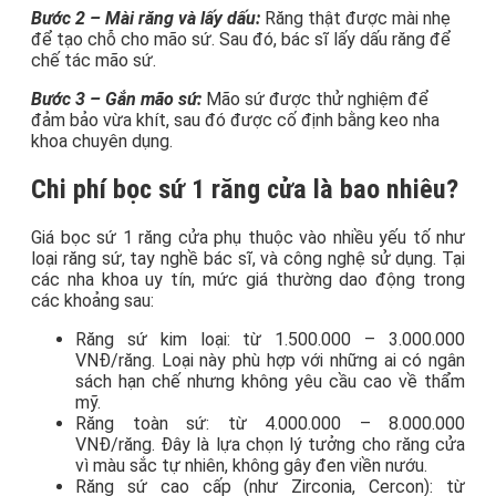
Bước 2 – Mài răng và lấy dấu:
Răng thật được mài nhẹ
để tạo chỗ cho mão sứ. Sau đó, bác sĩ lấy dấu răng để
chế tác mão sứ.
Bước 3 – Gắn mão sứ:
Mão sứ được thử nghiệm để
đảm bảo vừa khít, sau đó được cố định bằng keo nha
khoa chuyên dụng.
Chi phí bọc sứ 1 răng cửa là bao nhiêu?
Giá bọc sứ 1 răng cửa phụ thuộc vào nhiều yếu tố như
loại răng sứ, tay nghề bác sĩ, và công nghệ sử dụng. Tại
các nha khoa uy tín, mức giá thường dao động trong
các khoảng sau:
Răng sứ kim loại: từ 1.500.000 – 3.000.000
VNĐ/răng. Loại này phù hợp với những ai có ngân
sách hạn chế nhưng không yêu cầu cao về thẩm
mỹ.
Răng toàn sứ: từ 4.000.000 – 8.000.000
VNĐ/răng. Đây là lựa chọn lý tưởng cho răng cửa
vì màu sắc tự nhiên, không gây đen viền nướu.
Răng sứ cao cấp (như Zirconia, Cercon): từ