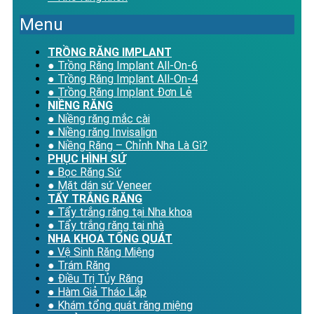
Menu
TRỒNG RĂNG IMPLANT
● Trồng Răng Implant All-On-6
● Trồng Răng Implant All-On-4
● Trồng Răng Implant Đơn Lẻ
NIỀNG RĂNG
● Niềng răng mắc cài
● Niềng răng Invisalign
● Niềng Răng – Chỉnh Nha Là Gì?
PHỤC HÌNH SỨ
● Bọc Răng Sứ
● Mặt dán sứ Veneer
TẨY TRẮNG RĂNG
● Tẩy trắng răng tại Nha khoa
● Tẩy trắng răng tại nhà
NHA KHOA TỔNG QUÁT
● Vệ Sinh Răng Miệng
● Trám Răng
● Điều Trị Tủy Răng
● Hàm Giả Tháo Lắp
● Khám tổng quát răng miệng