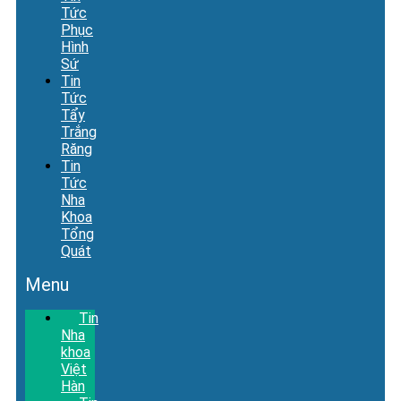
Tức
Phục
Hình
Sứ
Tin
Tức
Tẩy
Trắng
Răng
Tin
Tức
Nha
Khoa
Tổng
Quát
Menu
Tin
Nha
khoa
Việt
Hàn