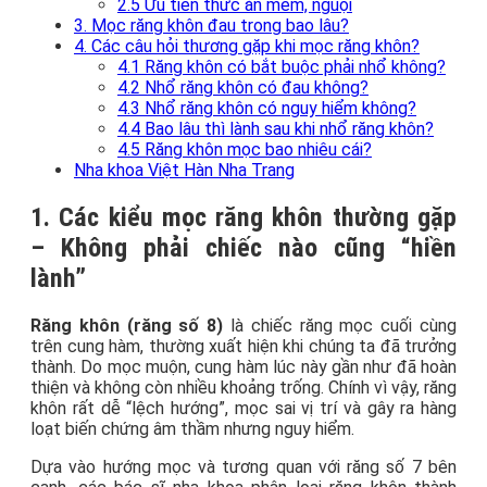
2.5 Ưu tiên thức ăn mềm, nguội
3. Mọc răng khôn đau trong bao lâu?
4. Các câu hỏi thương gặp khi mọc răng khôn?
4.1 Răng khôn có bắt buộc phải nhổ không?
4.2 Nhổ răng khôn có đau không?
4.3 Nhổ răng khôn có nguy hiểm không?
4.4 Bao lâu thì lành sau khi nhổ răng khôn?
4.5 Răng khôn mọc bao nhiêu cái?
Nha khoa Việt Hàn Nha Trang
1. Các kiểu mọc răng khôn thường gặp
– Không phải chiếc nào cũng “hiền
lành”
Răng khôn (răng số 8)
là chiếc răng mọc cuối cùng
trên cung hàm, thường xuất hiện khi chúng ta đã trưởng
thành. Do mọc muộn, cung hàm lúc này gần như đã hoàn
thiện và không còn nhiều khoảng trống. Chính vì vậy, răng
khôn rất dễ “lệch hướng”, mọc sai vị trí và gây ra hàng
loạt biến chứng âm thầm nhưng nguy hiểm.
Dựa vào hướng mọc và tương quan với răng số 7 bên