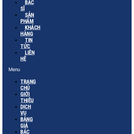
BÁC
SĨ
SẢN
PHẨM
KHÁCH
HÀNG
TIN
TỨC
LIÊN
HỆ
Menu
TRANG
CHỦ
GIỚI
THIỆU
DỊCH
VỤ
BẢNG
GIÁ
BÁC