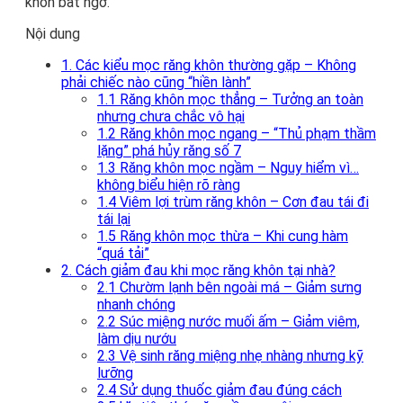
khôn bất ngờ.
Nội dung
1. Các kiểu mọc răng khôn thường gặp – Không
phải chiếc nào cũng “hiền lành”
1.1 Răng khôn mọc thẳng – Tưởng an toàn
nhưng chưa chắc vô hại
1.2 Răng khôn mọc ngang – “Thủ phạm thầm
lặng” phá hủy răng số 7
1.3 Răng khôn mọc ngầm – Nguy hiểm vì…
không biểu hiện rõ ràng
1.4 Viêm lợi trùm răng khôn – Cơn đau tái đi
tái lại
1.5 Răng khôn mọc thừa – Khi cung hàm
“quá tải”
2. Cách giảm đau khi mọc răng khôn tại nhà?
2.1 Chườm lạnh bên ngoài má – Giảm sưng
nhanh chóng
2.2 Súc miệng nước muối ấm – Giảm viêm,
làm dịu nướu
2.3 Vệ sinh răng miệng nhẹ nhàng nhưng kỹ
lưỡng
2.4 Sử dụng thuốc giảm đau đúng cách