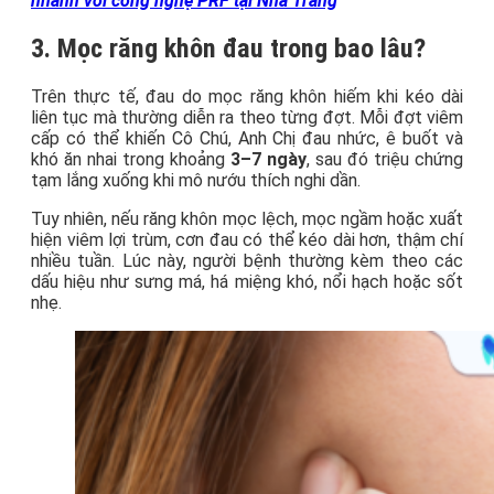
nhanh với công nghệ PRF tại Nha Trang
3. Mọc răng khôn đau trong bao lâu?
Trên thực tế, đau do mọc răng khôn hiếm khi kéo dài
liên tục mà thường diễn ra theo từng đợt. Mỗi đợt viêm
cấp có thể khiến Cô Chú, Anh Chị đau nhức, ê buốt và
khó ăn nhai trong khoảng
3–7 ngày
, sau đó triệu chứng
tạm lắng xuống khi mô nướu thích nghi dần.
Tuy nhiên, nếu răng khôn mọc lệch, mọc ngầm hoặc xuất
hiện viêm lợi trùm, cơn đau có thể kéo dài hơn, thậm chí
nhiều tuần. Lúc này, người bệnh thường kèm theo các
dấu hiệu như sưng má, há miệng khó, nổi hạch hoặc sốt
nhẹ.