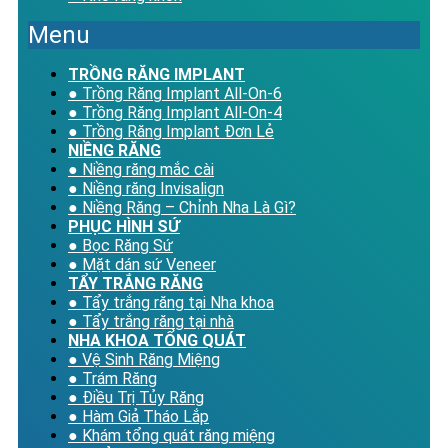
Menu
TRỒNG RĂNG IMPLANT
● Trồng Răng Implant All-On-6
● Trồng Răng Implant All-On-4
● Trồng Răng Implant Đơn Lẻ
NIỀNG RĂNG
● Niềng răng mắc cài
● Niềng răng Invisalign
● Niềng Răng – Chỉnh Nha Là Gì?
PHỤC HÌNH SỨ
● Bọc Răng Sứ
● Mặt dán sứ Veneer
TẨY TRẮNG RĂNG
● Tẩy trắng răng tại Nha khoa
● Tẩy trắng răng tại nhà
NHA KHOA TỔNG QUÁT
● Vệ Sinh Răng Miệng
● Trám Răng
● Điều Trị Tủy Răng
● Hàm Giả Tháo Lắp
● Khám tổng quát răng miệng