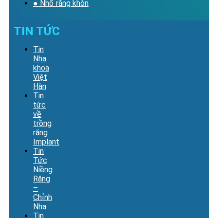
● Nhổ răng khôn
TIN TỨC
Tin
Nha
khoa
Việt
Hàn
Tin
tức
về
trồng
răng
Implant
Tin
Tức
Niềng
Răng
–
Chỉnh
Nha
Tin