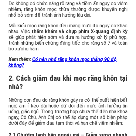
Do không có chức năng rõ ràng và tiềm ẩn nguy cơ viêm
nhiễm, răng khôn mọc thừa thường được khuyến nghị
nhổ bỏ sớm để tránh ảnh hưởng lâu dài.
Mỗi kiểu mọc răng khôn đều mang mức độ nguy cơ khác
nhau. Việc
thăm khám và chụp phim X-quang định kỳ
sẽ giúp phát hiện sớm và đưa ra hướng xử lý phù hợp,
tránh những biến chứng đáng tiếc cho răng số 7 và toàn
bộ xương hàm.
Xem thêm:
Có nên nhổ răng khôn mọc thẳng 90 độ
không?
2. Cách giảm đau khi mọc răng khôn tại
nhà?
Những cơn đau do răng khôn gây ra có thể xuất hiện bất
ngờ, âm ỉ kéo dài hoặc dữ dội đến mức ảnh hưởng ăn
uống, giấc ngủ. Trong trường hợp chưa thể đến nha khoa
ngay, Cô Chú, Anh Chị có thể áp dụng một số biện pháp
dưới đây để giảm đau tạm thời và hạn chế viêm nhiễm:
2.1 Chườm lạnh bên ngoài má – Giảm sưng nhanh