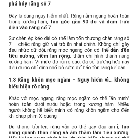
phá hủy răng số 7
Đây là dạng nguy hiểm nhất. Răng nằm ngang hoàn toàn
trong xương hàm,
tạo góc gần 90 độ và đâm trực
diện vào răng số 7
.
Sự chèn ép kéo dài có thể làm tổn thương chân răng số
7 – chiếc răng giữ vai trò ăn nhai chính. Không chỉ gây
đau nhức dữ dội, răng mọc ngang còn có thể
dẫn đến
tiêu xương, viêm lan rộng
, thậm chí hình thành nang
xương hàm. Vì mức độ rủi ro cao, đa số trường hợp này
đều được chỉ định nhổ bỏ sớm để bảo tồn răng kế cận.
1.3 Răng khôn mọc ngầm – Nguy hiểm vì… không
biểu hiện rõ ràng
Khác với mọc ngang, răng mọc ngầm có thể “ẩn mình”
hoàn toàn dưới nướu hoặc trong xương hàm. Nhiều
người không hề biết mình có răng khôn ngầm cho đến
khi chụp phim X-quang.
Dù không trồi lên, răng vẫn có thể gây đau âm ỉ,
tạo
nang quanh thân răng và âm thầm làm tiêu xương
.