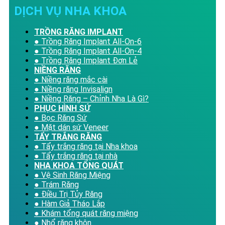
DỊCH VỤ NHA KHOA
TRỒNG RĂNG IMPLANT
● Trồng Răng Implant All-On-6
● Trồng Răng Implant All-On-4
● Trồng Răng Implant Đơn Lẻ
NIỀNG RĂNG
● Niềng răng mắc cài
● Niềng răng Invisalign
● Niềng Răng – Chỉnh Nha Là Gì?
PHỤC HÌNH SỨ
● Bọc Răng Sứ
● Mặt dán sứ Veneer
TẨY TRẮNG RĂNG
● Tẩy trắng răng tại Nha khoa
● Tẩy trắng răng tại nhà
NHA KHOA TỔNG QUÁT
● Vệ Sinh Răng Miệng
● Trám Răng
● Điều Trị Tủy Răng
● Hàm Giả Tháo Lắp
● Khám tổng quát răng miệng
● Nhổ răng khôn