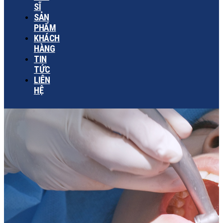
SĨ
SẢN
PHẨM
KHÁCH
HÀNG
TIN
TỨC
LIÊN
HỆ