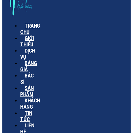
TRANG
CHỦ
GIỚI
THIỆU
DỊCH
VỤ
BẢNG
GIÁ
BÁC
SĨ
SẢN
PHẨM
KHÁCH
HÀNG
TIN
TỨC
LIÊN
HỆ