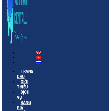
TRANG
CHỦ
GIỚI
THIỆU
DỊCH
VỤ
BẢNG
GIÁ