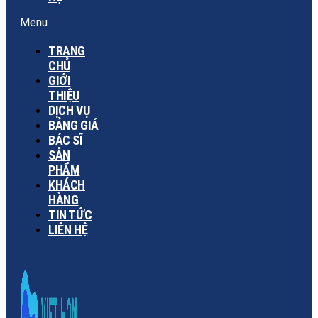
Menu
TRANG
CHỦ
GIỚI
THIỆU
DỊCH VỤ
BẢNG GIÁ
BÁC SĨ
SẢN
PHẨM
KHÁCH
HÀNG
TIN TỨC
LIÊN HỆ