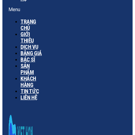
Menu
TRANG
CHỦ
GIỚI
THIỆU
DỊCH VỤ
BẢNG GIÁ
BÁC SĨ
SẢN
PHẨM
KHÁCH
HÀNG
TIN TỨC
LIÊN HỆ