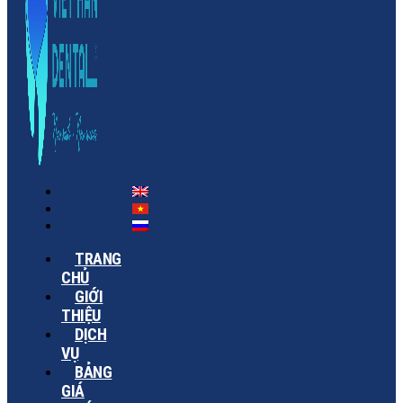
TRANG
CHỦ
GIỚI
THIỆU
DỊCH
VỤ
BẢNG
GIÁ