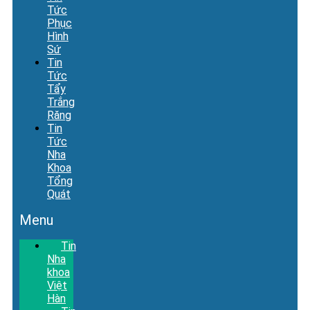
Tức
Phục
Hình
Sứ
Tin
Tức
Tẩy
Trắng
Răng
Tin
Tức
Nha
Khoa
Tổng
Quát
Menu
Tin
Nha
khoa
Việt
Hàn