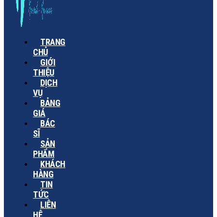
TRANG
CHỦ
GIỚI
THIỆU
DỊCH
VỤ
BẢNG
GIÁ
BÁC
SĨ
SẢN
PHẨM
KHÁCH
HÀNG
TIN
TỨC
LIÊN
HỆ