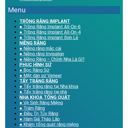
Menu
TRỒNG RĂNG IMPLANT
● Trồng Răng Implant All-On-6
● Trồng Răng Implant All-On-4
● Trồng Răng Implant Đơn Lẻ
NIỀNG RĂNG
● Niềng răng mắc cài
● Niềng răng Invisalign
● Niềng Răng – Chỉnh Nha Là Gì?
PHỤC HÌNH SỨ
● Bọc Răng Sứ
● Mặt dán sứ Veneer
TẨY TRẮNG RĂNG
● Tẩy trắng răng tại Nha khoa
● Tẩy trắng răng tại nhà
NHA KHOA TỔNG QUÁT
● Vệ Sinh Răng Miệng
● Trám Răng
● Điều Trị Tủy Răng
● Hàm Giả Tháo Lắp
● Khám tổng quát răng miệng