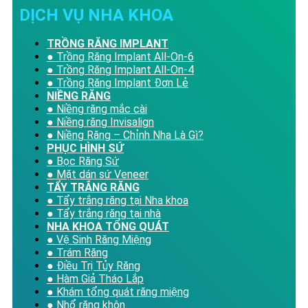
DỊCH VỤ NHA KHOA
TRỒNG RĂNG IMPLANT
● Trồng Răng Implant All-On-6
● Trồng Răng Implant All-On-4
● Trồng Răng Implant Đơn Lẻ
NIỀNG RĂNG
● Niềng răng mắc cài
● Niềng răng Invisalign
● Niềng Răng – Chỉnh Nha Là Gì?
PHỤC HÌNH SỨ
● Bọc Răng Sứ
● Mặt dán sứ Veneer
TẨY TRẮNG RĂNG
● Tẩy trắng răng tại Nha khoa
● Tẩy trắng răng tại nhà
NHA KHOA TỔNG QUÁT
● Vệ Sinh Răng Miệng
● Trám Răng
● Điều Trị Tủy Răng
● Hàm Giả Tháo Lắp
● Khám tổng quát răng miệng
● Nhổ răng khôn