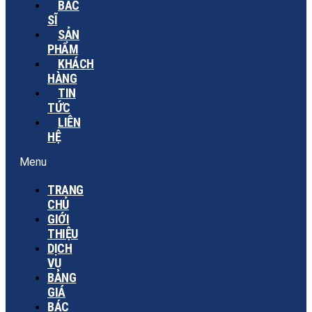
BÁC
SĨ
SẢN
PHẨM
KHÁCH
HÀNG
TIN
TỨC
LIÊN
HỆ
Menu
TRANG
CHỦ
GIỚI
THIỆU
DỊCH
VỤ
BẢNG
GIÁ
BÁC