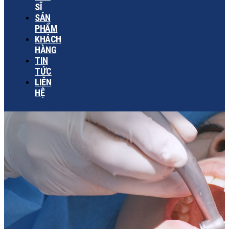
SĨ
SẢN
PHẨM
KHÁCH
HÀNG
TIN
TỨC
LIÊN
HỆ