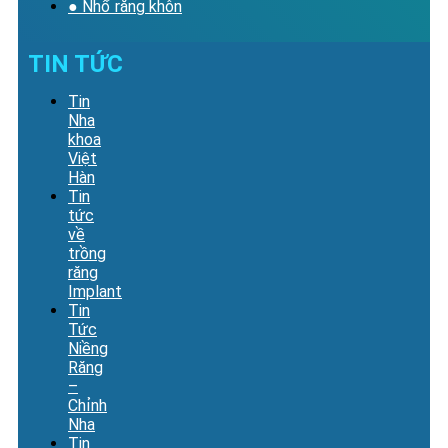
● Nhổ răng khôn
TIN TỨC
Tin
Nha
khoa
Việt
Hàn
Tin
tức
về
trồng
răng
Implant
Tin
Tức
Niềng
Răng
–
Chỉnh
Nha
Tin