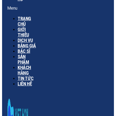
Menu
TRANG
CHỦ
GIỚI
THIỆU
DỊCH VỤ
BẢNG GIÁ
BÁC SĨ
SẢN
PHẨM
KHÁCH
HÀNG
TIN TỨC
LIÊN HỆ