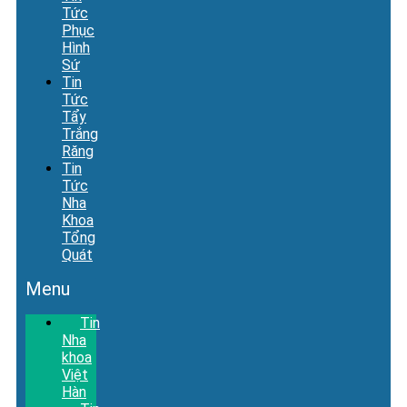
Tức
Phục
Hình
Sứ
Tin
Tức
Tẩy
Trắng
Răng
Tin
Tức
Nha
Khoa
Tổng
Quát
Menu
Tin
Nha
khoa
Việt
Hàn