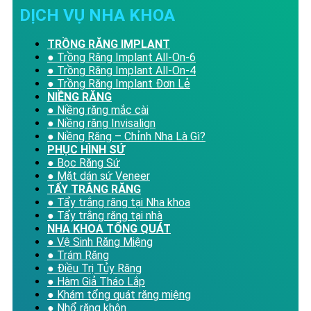
DỊCH VỤ NHA KHOA
TRỒNG RĂNG IMPLANT
● Trồng Răng Implant All-On-6
● Trồng Răng Implant All-On-4
● Trồng Răng Implant Đơn Lẻ
NIỀNG RĂNG
● Niềng răng mắc cài
● Niềng răng Invisalign
● Niềng Răng – Chỉnh Nha Là Gì?
PHỤC HÌNH SỨ
● Bọc Răng Sứ
● Mặt dán sứ Veneer
TẨY TRẮNG RĂNG
● Tẩy trắng răng tại Nha khoa
● Tẩy trắng răng tại nhà
NHA KHOA TỔNG QUÁT
● Vệ Sinh Răng Miệng
● Trám Răng
● Điều Trị Tủy Răng
● Hàm Giả Tháo Lắp
● Khám tổng quát răng miệng
● Nhổ răng khôn