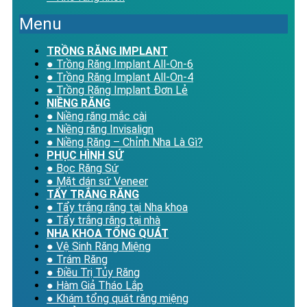
Menu
TRỒNG RĂNG IMPLANT
● Trồng Răng Implant All-On-6
● Trồng Răng Implant All-On-4
● Trồng Răng Implant Đơn Lẻ
NIỀNG RĂNG
● Niềng răng mắc cài
● Niềng răng Invisalign
● Niềng Răng – Chỉnh Nha Là Gì?
PHỤC HÌNH SỨ
● Bọc Răng Sứ
● Mặt dán sứ Veneer
TẨY TRẮNG RĂNG
● Tẩy trắng răng tại Nha khoa
● Tẩy trắng răng tại nhà
NHA KHOA TỔNG QUÁT
● Vệ Sinh Răng Miệng
● Trám Răng
● Điều Trị Tủy Răng
● Hàm Giả Tháo Lắp
● Khám tổng quát răng miệng