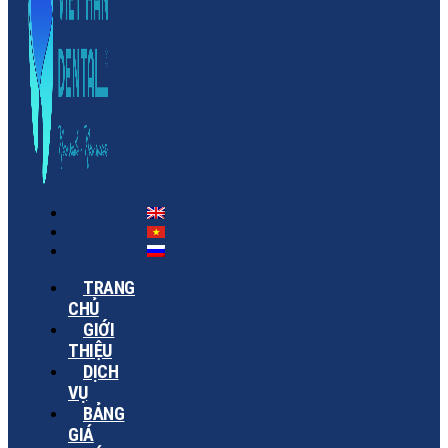
TRANG
CHỦ
GIỚI
THIỆU
DỊCH
VỤ
BẢNG
GIÁ