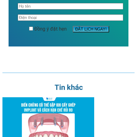
Đồng ý đặt hẹn
Tin khác