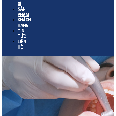
SĨ
SẢN
PHẨM
KHÁCH
HÀNG
TIN
TỨC
LIÊN
HỆ