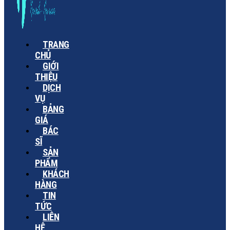
TRANG
CHỦ
GIỚI
THIỆU
DỊCH
VỤ
BẢNG
GIÁ
BÁC
SĨ
SẢN
PHẨM
KHÁCH
HÀNG
TIN
TỨC
LIÊN
HỆ