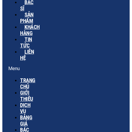
BÁC
SĨ
SẢN
PHẨM
KHÁCH
HÀNG
TIN
TỨC
LIÊN
HỆ
Menu
TRANG
CHỦ
GIỚI
THIỆU
DỊCH
VỤ
BẢNG
GIÁ
BÁC