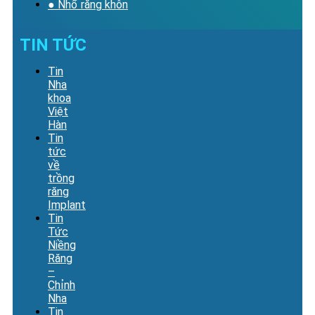
● Nhổ răng khôn
TIN TỨC
Tin
Nha
khoa
Việt
Hàn
Tin
tức
về
trồng
răng
Implant
Tin
Tức
Niềng
Răng
–
Chỉnh
Nha
Tin