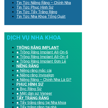
Tin Tức Niềng Răng – Chỉnh Nha
Tin Tức Phục Hình Sứ
Tin Tức Tẩy Trắng Răng
Tin Tức Nha Khoa Tổng Quát
DỊCH VỤ NHA KHOA
TRỒNG RĂNG IMPLANT
● Trồng Răng Implant All-On-6
● Trồng Răng Implant All-On-4
● Trồng Răng Implant Đơn Lẻ
NIỀNG RĂNG
● Niềng răng mắc cài
● Niềng răng Invisalign
● Niềng Răng – Chỉnh Nha Là Gì?
PHỤC HÌNH SỨ
● Bọc Răng Sứ
● Mặt dán sứ Veneer
TẨY TRẮNG RĂNG
● Tẩy trắng răng tại Nha khoa
● Tẩy trắng răng tại nhà