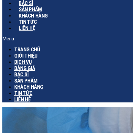
BÁC SĨ
SẢN PHẨM
KHÁCH HÀNG
TIN TỨC
LIÊN HỆ
Menu
TRANG CHỦ
GIỚI THIỆU
DỊCH VỤ
BẢNG GIÁ
BÁC SĨ
SẢN PHẨM
KHÁCH HÀNG
TIN TỨC
LIÊN HỆ