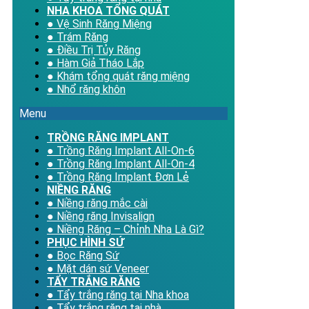
NHA KHOA TỔNG QUÁT
● Vệ Sinh Răng Miệng
● Trám Răng
● Điều Trị Tủy Răng
● Hàm Giả Tháo Lắp
● Khám tổng quát răng miệng
● Nhổ răng khôn
Menu
TRỒNG RĂNG IMPLANT
● Trồng Răng Implant All-On-6
● Trồng Răng Implant All-On-4
● Trồng Răng Implant Đơn Lẻ
NIỀNG RĂNG
● Niềng răng mắc cài
● Niềng răng Invisalign
● Niềng Răng – Chỉnh Nha Là Gì?
PHỤC HÌNH SỨ
● Bọc Răng Sứ
● Mặt dán sứ Veneer
TẨY TRẮNG RĂNG
● Tẩy trắng răng tại Nha khoa
● Tẩy trắng răng tại nhà