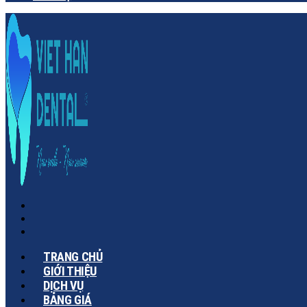
TRANG CHỦ
GIỚI THIỆU
DỊCH VỤ
BẢNG GIÁ