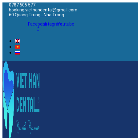
0787 505 577
booking.viethandental@gmail.com
60 Quang Trung - Nha Trang
Facebook-
Instagram
Youtube
f