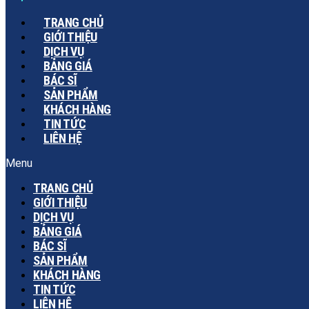
TRANG CHỦ
GIỚI THIỆU
DỊCH VỤ
BẢNG GIÁ
BÁC SĨ
SẢN PHẨM
KHÁCH HÀNG
TIN TỨC
LIÊN HỆ
Menu
TRANG CHỦ
GIỚI THIỆU
DỊCH VỤ
BẢNG GIÁ
BÁC SĨ
SẢN PHẨM
KHÁCH HÀNG
TIN TỨC
LIÊN HỆ