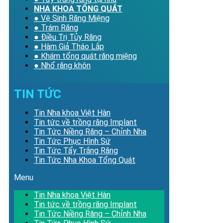
NHA KHOA TỔNG QUÁT
● Vệ Sinh Răng Miệng
● Trám Răng
● Điều Trị Tủy Răng
● Hàm Giả Tháo Lắp
● Khám tổng quát răng miệng
● Nhổ răng khôn
TIN TỨC
Tin Nha khoa Việt Hàn
Tin tức về trồng răng Implant
Tin Tức Niềng Răng – Chỉnh Nha
Tin Tức Phục Hình Sứ
Tin Tức Tẩy Trắng Răng
Tin Tức Nha Khoa Tổng Quát
Menu
Tin Nha khoa Việt Hàn
Tin tức về trồng răng Implant
Tin Tức Niềng Răng – Chỉnh Nha