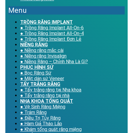
Menu
TRỒNG RĂNG IMPLANT
● Trồng Răng Implant All-On-6
● Trồng Răng Implant All-On-4
● Trồng Răng Implant Đơn Lẻ
NIỀNG RĂNG
● Niềng răng mắc cài
● Niềng răng Invisalign
● Niềng Răng – Chỉnh Nha Là Gì?
PHỤC HÌNH SỨ
● Bọc Răng Sứ
● Mặt dán sứ Veneer
TẨY TRẮNG RĂNG
● Tẩy trắng răng tại Nha khoa
● Tẩy trắng răng tại nhà
NHA KHOA TỔNG QUÁT
● Vệ Sinh Răng Miệng
● Trám Răng
● Điều Trị Tủy Răng
● Hàm Giả Tháo Lắp
● Khám tổng quát răng miệng