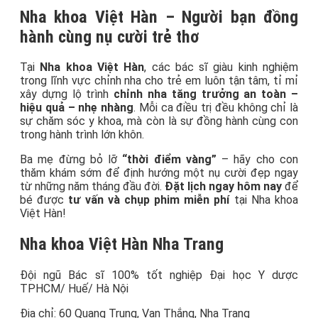
Nha khoa Việt Hàn – Người bạn đồng
hành cùng nụ cười trẻ thơ
Tại
Nha khoa Việt Hàn
, các bác sĩ giàu kinh nghiệm
trong lĩnh vực chỉnh nha cho trẻ em luôn tận tâm, tỉ mỉ
xây dựng lộ trình
chỉnh nha tăng trưởng an toàn –
hiệu quả – nhẹ nhàng
. Mỗi ca điều trị đều không chỉ là
sự chăm sóc y khoa, mà còn là sự đồng hành cùng con
trong hành trình lớn khôn.
Ba mẹ đừng bỏ lỡ
“thời điểm vàng”
– hãy cho con
thăm khám sớm để định hướng một nụ cười đẹp ngay
từ những năm tháng đầu đời.
Đặt lịch ngay hôm nay
để
bé được
tư vấn và chụp phim miễn phí
tại Nha khoa
Việt Hàn!
Nha khoa Việt Hàn Nha Trang
Đội ngũ Bác sĩ 100% tốt nghiệp Đại học Y dược
TPHCM/ Huế/ Hà Nội
Địa chỉ: 60 Quang Trung, Vạn Thắng, Nha Trang