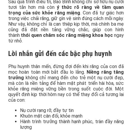
Sau quá trình điều trị, Bảo Bình không chỉ sở hữu nụ cười
tươi tắn hơn mà còn
ý thức rõ ràng về tầm quan
trọng của sức khỏe răng miệng
. Con đã tự giác hơn
trong việc chải răng, giữ gìn vệ sinh đúng cách mỗi ngày.
Như vậy, không chỉ là can thiệp kịp thời, mà chính ba mẹ
cũng đã đặt nền tảng vững chắc, giúp con hình
thành
thói quen chăm sóc răng miệng khoa học
ngay
từ nhỏ.
Lời nhắn gửi đến các bậc phụ huynh
Phụ huynh thân mến, đừng đợi đến khi răng của con đã
mọc hoàn toàn mới bắt đầu lo lắng.
Niềng răng tăng
trưởng
không chỉ mang đến cho trẻ một nụ cười đẹp,
mà còn là nền tảng để hàm mặt phát triển hài hòa, sức
khỏe răng miệng vững bền trong suốt cuộc đời. Một
quyết định kịp thời hôm nay có thể thay đổi cả tương lai
của con:
Nụ cười rạng rỡ, đầy tự tin
Khuôn mặt cân đối, khỏe mạnh
Hành trình trưởng thành hạnh phúc, tràn đầy năng
lượng