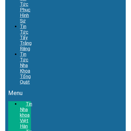
Tức
Phục
Hình
Sứ
Tin
Tức
Tẩy
Trắng
Răng
Tin
Tức
Nha
Khoa
Tổng
Quát
Menu
Tin
Nha
khoa
Việt
Hàn