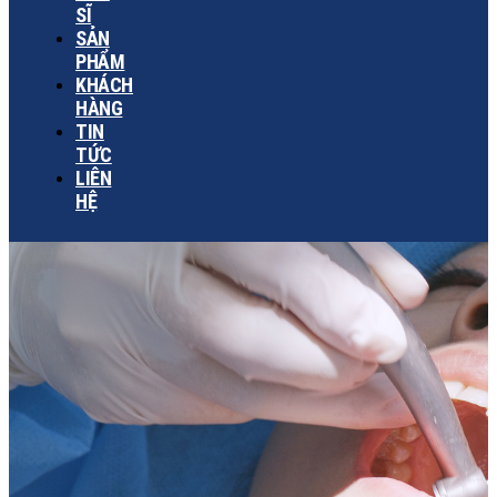
SĨ
SẢN
PHẨM
KHÁCH
HÀNG
TIN
TỨC
LIÊN
HỆ