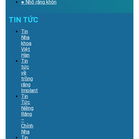
● Nhổ răng khôn
TIN TỨC
Tin
Nha
khoa
Việt
Hàn
Tin
tức
về
trồng
răng
Implant
Tin
Tức
Niềng
Răng
–
Chỉnh
Nha
Tin