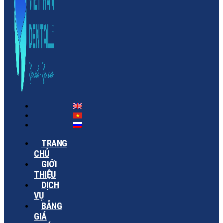
TRANG
CHỦ
GIỚI
THIỆU
DỊCH
VỤ
BẢNG
GIÁ