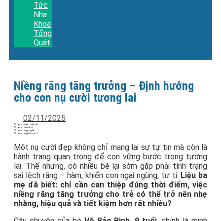
Tức
Nha
Khoa
Tổng
Quát
Niềng răng tăng trưởng – Định hướng
cho con nụ cười tương lai
02/11/2025
Share on facebook
Share on twitter
Share on google
Share on pinterest
Một nụ cười đẹp không chỉ mang lại sự tự tin mà còn là
hành trang quan trọng để con vững bước trong tương
lai. Thế nhưng, có nhiều bé lại sớm gặp phải tình trạng
sai lệch răng – hàm, khiến con ngại ngùng, tự ti.
Liệu ba
mẹ đã biết: chỉ cần can thiệp đúng thời điểm, việc
niềng răng tăng trưởng cho trẻ có thể trở nên nhẹ
nhàng, hiệu quả và tiết kiệm hơn rất nhiều?
Câu chuyện của bé
Võ Bảo Bình, 9 tuổi
, chính là minh