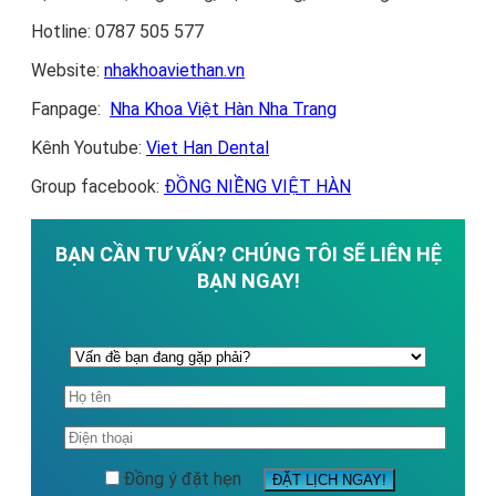
Hotline: 0787 505 577
Website:
nhakhoaviethan.vn
Fanpage:
Nha Khoa Việt Hàn Nha Trang
Kênh Youtube:
Viet Han Dental
Group facebook:
ĐỒNG NIỀNG VIỆT HÀN
BẠN CẦN TƯ VẤN? CHÚNG TÔI SẼ LIÊN HỆ
BẠN NGAY!
Đồng ý đặt hẹn