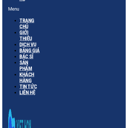
Menu
TRANG
CHỦ
GIỚI
THIỆU
DỊCH VỤ
BẢNG GIÁ
BÁC SĨ
SẢN
PHẨM
KHÁCH
HÀNG
TIN TỨC
LIÊN HỆ