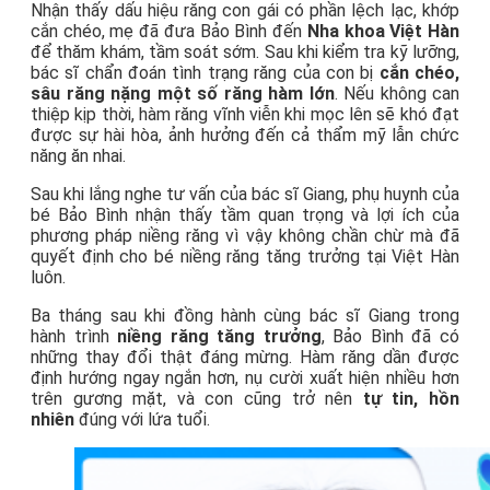
Nhận thấy dấu hiệu răng con gái có phần lệch lạc, khớp
cắn chéo, mẹ đã đưa Bảo Bình đến
Nha khoa Việt Hàn
để thăm khám, tầm soát sớm. Sau khi kiểm tra kỹ lưỡng,
bác sĩ chẩn đoán tình trạng răng của con bị
cắn chéo,
sâu răng nặng một số răng hàm lớn
. Nếu không can
thiệp kịp thời, hàm răng vĩnh viễn khi mọc lên sẽ khó đạt
được sự hài hòa, ảnh hưởng đến cả thẩm mỹ lẫn chức
năng ăn nhai.
Sau khi lắng nghe tư vấn của bác sĩ Giang, phụ huynh của
bé Bảo Bình nhận thấy tầm quan trọng và lợi ích của
phương pháp niềng răng vì vậy không chần chừ mà đã
quyết định cho bé niềng răng tăng trưởng tại Việt Hàn
luôn.
Ba tháng sau khi đồng hành cùng bác sĩ Giang trong
hành trình
niềng răng tăng trưởng
, Bảo Bình đã có
những thay đổi thật đáng mừng. Hàm răng dần được
định hướng ngay ngắn hơn, nụ cười xuất hiện nhiều hơn
trên gương mặt, và con cũng trở nên
tự tin, hồn
nhiên
đúng với lứa tuổi.