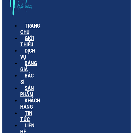
TRANG
CHỦ
GIỚI
THIỆU
DỊCH
VỤ
BẢNG
GIÁ
BÁC
SĨ
SẢN
PHẨM
KHÁCH
HÀNG
TIN
TỨC
LIÊN
HỆ