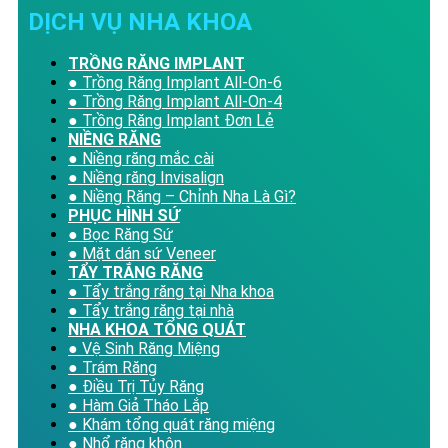
DỊCH VỤ NHA KHOA
TRỒNG RĂNG IMPLANT
● Trồng Răng Implant All-On-6
● Trồng Răng Implant All-On-4
● Trồng Răng Implant Đơn Lẻ
NIỀNG RĂNG
● Niềng răng mắc cài
● Niềng răng Invisalign
● Niềng Răng – Chỉnh Nha Là Gì?
PHỤC HÌNH SỨ
● Bọc Răng Sứ
● Mặt dán sứ Veneer
TẨY TRẮNG RĂNG
● Tẩy trắng răng tại Nha khoa
● Tẩy trắng răng tại nhà
NHA KHOA TỔNG QUÁT
● Vệ Sinh Răng Miệng
● Trám Răng
● Điều Trị Tủy Răng
● Hàm Giả Tháo Lắp
● Khám tổng quát răng miệng
● Nhổ răng khôn