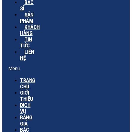
BÁC
SĨ
SẢN
PHẨM
KHÁCH
HÀNG
TIN
TỨC
LIÊN
HỆ
Menu
TRANG
CHỦ
GIỚI
THIỆU
DỊCH
VỤ
BẢNG
GIÁ
BÁC