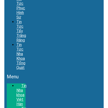
Tức
Phục
Hình
Sứ
Tin
Tức
Tẩy
Trắng
Răng
Tin
Tức
Nha
Khoa
Tổng
Quát
Menu
Tin
Nha
khoa
Việt
Hàn