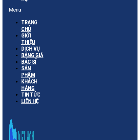
Menu
TRANG
CHỦ
GIỚI
THIỆU
DỊCH VỤ
BẢNG GIÁ
BÁC SĨ
SẢN
PHẨM
KHÁCH
HÀNG
TIN TỨC
LIÊN HỆ