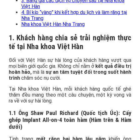
3. Bảng giá các dịch vụ chuyên sâu tại Nha khoa
Việt Hàn
4. Bí kíp “vàng” khi kết hợp du lịch và làm răng tại
Nha Trang
Nha khoa Việt Hàn Nha Trang
1. Khách hàng chia sẻ trải nghiệm thực
tế tại Nha khoa Việt Hàn
Đối với Việt Hàn sự hài lòng của khách hàng vượt qua
mọi biên giới quốc gia. Không chỉ nằm ở
kết quả điều trị
hoàn hảo,
mà là
sự an tâm tuyệt đối trong suốt hành
trình
chăm sóc nụ cười.
Tại Nha khoa Việt Hàn, mỗi khách hàng quốc tế ghé
thăm đều mang theo một câu chuyện, một kỳ vọng và
ra về với sự hài lòng.
1.1 Ông Shaw Paul Richard (Quốc tịch Úc): Cấy
ghép Implant All-on-4 toàn hàm (Hàm trên & Hàm
dưới)
Tình trạng
mất răng hai hàm lâu năm
khiến ông