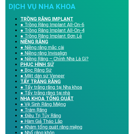
DỊCH VỤ NHA KHOA
TRỒNG RĂNG IMPLANT
● Trồng Răng Implant All-On-6
● Trồng Răng Implant All-On-4
● Trồng Răng Implant Đơn Lẻ
NIỀNG RĂNG
● Niềng răng mắc cài
● Niềng răng Invisalign
● Niềng Răng – Chỉnh Nha Là Gì?
PHỤC HÌNH SỨ
● Bọc Răng Sứ
● Mặt dán sứ Veneer
TẨY TRẮNG RĂNG
● Tẩy trắng răng tại Nha khoa
● Tẩy trắng răng tại nhà
NHA KHOA TỔNG QUÁT
● Vệ Sinh Răng Miệng
● Trám Răng
● Điều Trị Tủy Răng
● Hàm Giả Tháo Lắp
● Khám tổng quát răng miệng
● Nhổ răng khôn