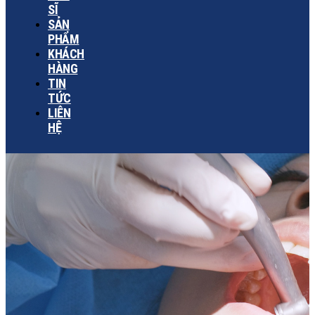
SĨ
SẢN
PHẨM
KHÁCH
HÀNG
TIN
TỨC
LIÊN
HỆ