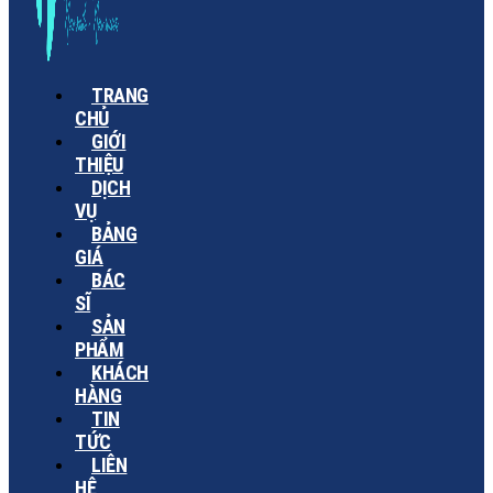
TRANG
CHỦ
GIỚI
THIỆU
DỊCH
VỤ
BẢNG
GIÁ
BÁC
SĨ
SẢN
PHẨM
KHÁCH
HÀNG
TIN
TỨC
LIÊN
HỆ