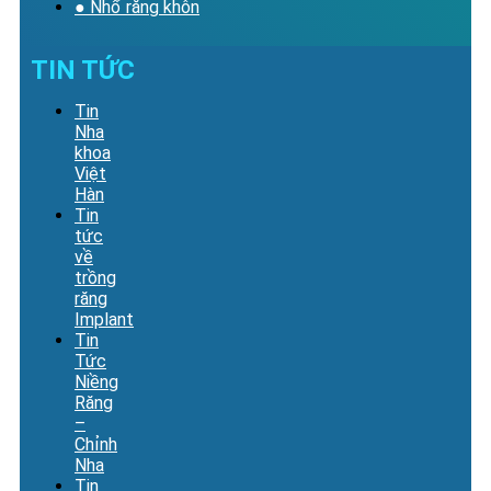
● Nhổ răng khôn
TIN TỨC
Tin
Nha
khoa
Việt
Hàn
Tin
tức
về
trồng
răng
Implant
Tin
Tức
Niềng
Răng
–
Chỉnh
Nha
Tin