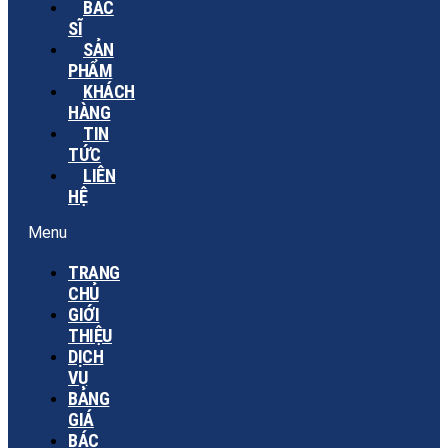
BÁC
SĨ
SẢN
PHẨM
KHÁCH
HÀNG
TIN
TỨC
LIÊN
HỆ
Menu
TRANG
CHỦ
GIỚI
THIỆU
DỊCH
VỤ
BẢNG
GIÁ
BÁC