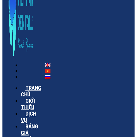
TRANG
CHỦ
GIỚI
THIỆU
DỊCH
VỤ
BẢNG
GIÁ