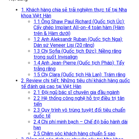
1. Khách hàng chia sẻ trải nghiệm thực tế tại Nha
khoa Việt Hàn
1.1 Ông Shaw Paul Richard (Quốc tịch Úc):
Cấy ghép Implant All-on-4 toàn hàm (Hàm
trên & Hàm dưới)
1.2 Anh Aleksandr Ruban (Quốc tịch Nga):
Dán sứ Veneer Lisi (20 răng)
1.3 Chị Sofia (Quốc tịch Đức): Niềng răng
trong suốt Invisalign
1.4 Anh Jean-Pierre (Quốc tịch Pháp): Tẩy
trắng răng
1.5 Chị Clara (Quốc tịch Hà Lan): Trám răng
2. Review chi tiết: Những tiêu chí khách hàng quốc
tế đánh giá cao tại Việt Hàn
2.1 Đội ngũ bác sĩ chuyên gia đầu ngành
2.2 Hệ thống công nghệ hỗ trợ điều trị tân
tiến
2.3 Quy trình vô trùng tuyệt đối tiêu chuẩn
quốc tế
2.4 Chi phí minh bạch – Chế độ bảo hành dài
hạn
2.5 Chăm sóc khách hàng chuẩn 5 sao