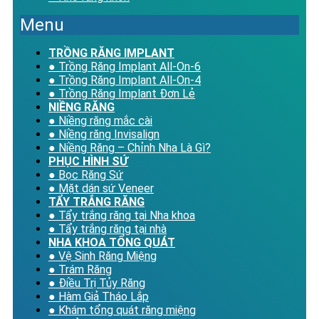
Menu
TRỒNG RĂNG IMPLANT
● Trồng Răng Implant All-On-6
● Trồng Răng Implant All-On-4
● Trồng Răng Implant Đơn Lẻ
NIỀNG RĂNG
● Niềng răng mắc cài
● Niềng răng Invisalign
● Niềng Răng – Chỉnh Nha Là Gì?
PHỤC HÌNH SỨ
● Bọc Răng Sứ
● Mặt dán sứ Veneer
TẨY TRẮNG RĂNG
● Tẩy trắng răng tại Nha khoa
● Tẩy trắng răng tại nhà
NHA KHOA TỔNG QUÁT
● Vệ Sinh Răng Miệng
● Trám Răng
● Điều Trị Tủy Răng
● Hàm Giả Tháo Lắp
● Khám tổng quát răng miệng