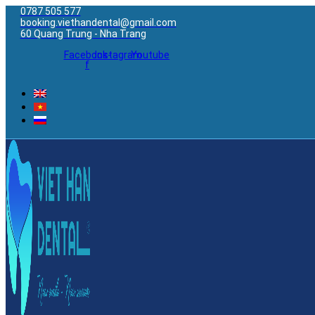
0787 505 577
booking.viethandental@gmail.com
60 Quang Trung - Nha Trang
Facebook-
Instagram
Youtube
f