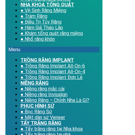
NHA KHOA TỔNG QUÁT
● Vệ Sinh Răng Miệng
● Trám Răng
● Điều Trị Tủy Răng
● Hàm Giả Tháo Lắp
● Khám tổng quát răng miệng
● Nhổ răng khôn
Menu
TRỒNG RĂNG IMPLANT
● Trồng Răng Implant All-On-6
● Trồng Răng Implant All-On-4
● Trồng Răng Implant Đơn Lẻ
NIỀNG RĂNG
● Niềng răng mắc cài
● Niềng răng Invisalign
● Niềng Răng – Chỉnh Nha Là Gì?
PHỤC HÌNH SỨ
● Bọc Răng Sứ
● Mặt dán sứ Veneer
TẨY TRẮNG RĂNG
● Tẩy trắng răng tại Nha khoa
● Tẩy trắng răng tại nhà