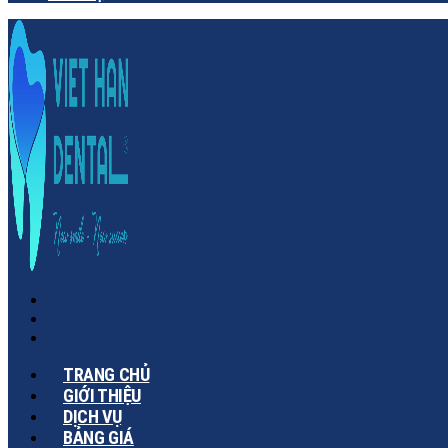
TRANG CHỦ
GIỚI THIỆU
DỊCH VỤ
BẢNG GIÁ