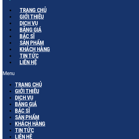
TRANG CHỦ
GIỚI THIỆU
DỊCH VỤ
BẢNG GIÁ
BÁC SĨ
SẢN PHẨM
KHÁCH HÀNG
TIN TỨC
LIÊN HỆ
Menu
TRANG CHỦ
GIỚI THIỆU
DỊCH VỤ
BẢNG GIÁ
BÁC SĨ
SẢN PHẨM
KHÁCH HÀNG
TIN TỨC
LIÊN HỆ