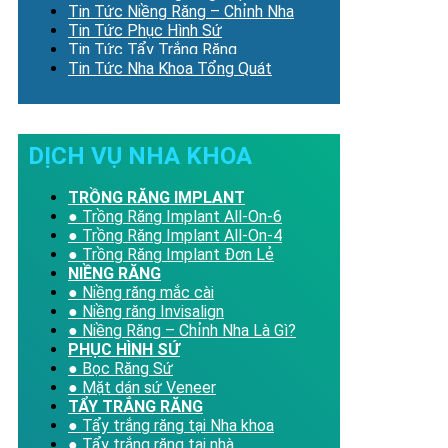
Tin Tức Niềng Răng – Chỉnh Nha
Tin Tức Phục Hình Sứ
Tin Tức Tẩy Trắng Răng
Tin Tức Nha Khoa Tổng Quát
DỊCH VỤ NHA KHOA
TRỒNG RĂNG IMPLANT
● Trồng Răng Implant All-On-6
● Trồng Răng Implant All-On-4
● Trồng Răng Implant Đơn Lẻ
NIỀNG RĂNG
● Niềng răng mắc cài
● Niềng răng Invisalign
● Niềng Răng – Chỉnh Nha Là Gì?
PHỤC HÌNH SỨ
● Bọc Răng Sứ
● Mặt dán sứ Veneer
TẨY TRẮNG RĂNG
● Tẩy trắng răng tại Nha khoa
● Tẩy trắng răng tại nhà