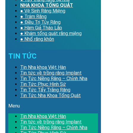
NHA KHOA TỔNG QUÁT
● Vệ Sinh Răng Miệng
● Trám Răng
● Điều Trị Tủy Răng
● Hàm Giả Tháo Lắp
● Khám tổng quát răng miệng
● Nhổ răng khôn
TIN TỨC
Tin Nha khoa Việt Hàn
Tin tức về trồng răng Implant
Tin Tức Niềng Răng – Chỉnh Nha
Tin Tức Phục Hình Sứ
Tin Tức Tẩy Trắng Răng
Tin Tức Nha Khoa Tổng Quát
Menu
Tin Nha khoa Việt Hàn
Tin tức về trồng răng Implant
Tin Tức Niềng Răng – Chỉnh Nha