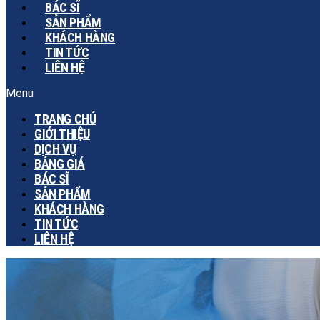
BÁC SĨ
SẢN PHẨM
KHÁCH HÀNG
TIN TỨC
LIÊN HỆ
Menu
TRANG CHỦ
GIỚI THIỆU
DỊCH VỤ
BẢNG GIÁ
BÁC SĨ
SẢN PHẨM
KHÁCH HÀNG
TIN TỨC
LIÊN HỆ