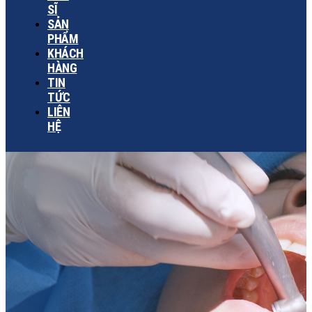
SĨ
SẢN
PHẨM
KHÁCH
HÀNG
TIN
TỨC
LIÊN
HỆ