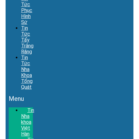
Tức
Phục
Hình
Sứ
Tin
Tức
Tẩy
Trắng
Răng
Tin
Tức
Nha
Khoa
Tổng
Quát
Menu
Tin
Nha
khoa
Việt
Hàn