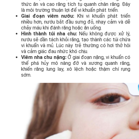
thức ăn và cao răng tích tụ quanh chân răng. Đây
là môi trường thuận lợi để vi khuẩn phát triển.
Giai đoạn viêm nướu:
Khi vi khuẩn phát triển
nhiều hơn, nướu bắt đầu sưng đỏ, nhạy cảm và dễ
chảy máu khi đánh răng hoặc ăn uống.
Hình thành túi nha chu:
Nếu không được xử lý,
nướu sẽ dần tách khỏi răng, tạo thành các túi chứa
vi khuẩn và mủ. Lúc này trẻ thường có hơi thở hôi
và cảm giác đau nhức khó chịu.
Viêm nha chu nặng:
Ở giai đoạn nặng, vi khuẩn có
thể phá hủy mô nâng đỡ và xương quanh răng,
khiến răng lung lay, xô lệch hoặc thậm chí rụng
sớm.