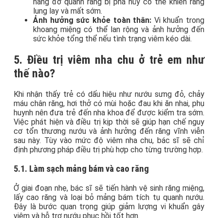
nâng đỡ quanh răng bị phá hủy có thể khiến răng
lung lay và mất sớm.
Ảnh hưởng sức khỏe toàn thân:
Vi khuẩn trong
khoang miệng có thể lan rộng và ảnh hưởng đến
sức khỏe tổng thể nếu tình trạng viêm kéo dài.
5. Điều trị viêm nha chu ở trẻ em như
thế nào?
Khi nhận thấy trẻ có dấu hiệu như nướu sưng đỏ, chảy
máu chân răng, hơi thở có mùi hoặc đau khi ăn nhai, phụ
huynh nên đưa trẻ đến nha khoa để được kiểm tra sớm.
Việc phát hiện và điều trị kịp thời sẽ giúp hạn chế nguy
cơ tổn thương nướu và ảnh hưởng đến răng vĩnh viễn
sau này. Tùy vào mức độ viêm nha chu, bác sĩ sẽ chỉ
định phương pháp điều trị phù hợp cho từng trường hợp.
5.1. Làm sạch mảng bám và cao răng
Ở giai đoạn nhẹ, bác sĩ sẽ tiến hành vệ sinh răng miệng,
lấy cao răng và loại bỏ mảng bám tích tụ quanh nướu.
Đây là bước quan trọng giúp giảm lượng vi khuẩn gây
viêm và hỗ trợ nướu phục hồi tốt hơn.