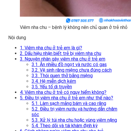
Viêm nha chu – bệnh lý không nên chủ quan ở trẻ nhỏ
Nội dung
1. Viêm nha chu ở trẻ em là gì?
2. Dấu hiệu nhận biết trẻ bị viêm nha chu
3. Nguyên nhân gây viêm nha chu ở trẻ em
3.1. Ăn nhiều đồ ngọt và nước có gas
3.2. Vệ sinh răng miệng chưa đúng cách
3.3. Thói quen thở bằng miệng
3.4. Hệ miễn dịch kém
3.5. Yếu tố di truyền
4. Viêm nha chu ở trẻ có nguy hiểm không?
5. Điều trị viêm nha chu ở trẻ em như thế nào?
5.1. Làm sạch mảng bám và cao răng
5.2. Điều trị viêm nướu và hướng dẫn chăm
sóc
5.3. Xử lý túi nha chu hoặc vùng viêm nặng
5.4. Theo dõi và tái khám định kỳ