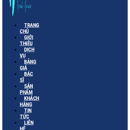
TRANG
CHỦ
GIỚI
THIỆU
DỊCH
VỤ
BẢNG
GIÁ
BÁC
SĨ
SẢN
PHẨM
KHÁCH
HÀNG
TIN
TỨC
LIÊN
HỆ