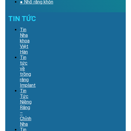
● Nhổ răng khôn
TIN TỨC
Tin
Nha
khoa
Việt
Hàn
Tin
tức
về
trồng
răng
Implant
Tin
Tức
Niềng
Răng
–
Chỉnh
Nha
Tin