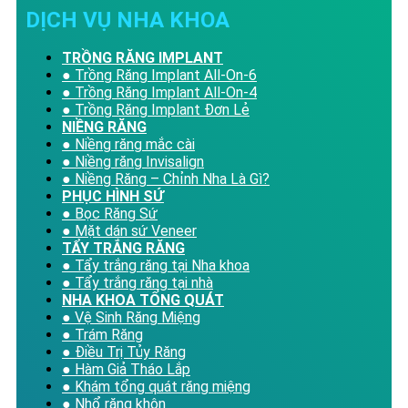
DỊCH VỤ NHA KHOA
TRỒNG RĂNG IMPLANT
● Trồng Răng Implant All-On-6
● Trồng Răng Implant All-On-4
● Trồng Răng Implant Đơn Lẻ
NIỀNG RĂNG
● Niềng răng mắc cài
● Niềng răng Invisalign
● Niềng Răng – Chỉnh Nha Là Gì?
PHỤC HÌNH SỨ
● Bọc Răng Sứ
● Mặt dán sứ Veneer
TẨY TRẮNG RĂNG
● Tẩy trắng răng tại Nha khoa
● Tẩy trắng răng tại nhà
NHA KHOA TỔNG QUÁT
● Vệ Sinh Răng Miệng
● Trám Răng
● Điều Trị Tủy Răng
● Hàm Giả Tháo Lắp
● Khám tổng quát răng miệng
● Nhổ răng khôn