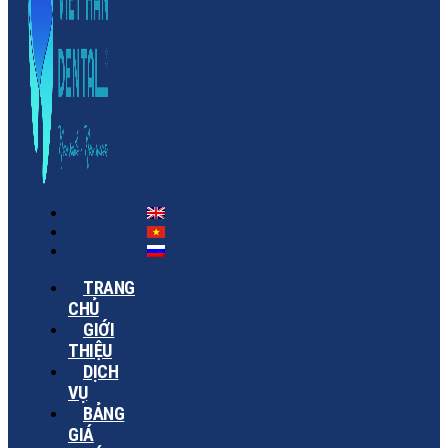
TRANG
CHỦ
GIỚI
THIỆU
DỊCH
VỤ
BẢNG
GIÁ