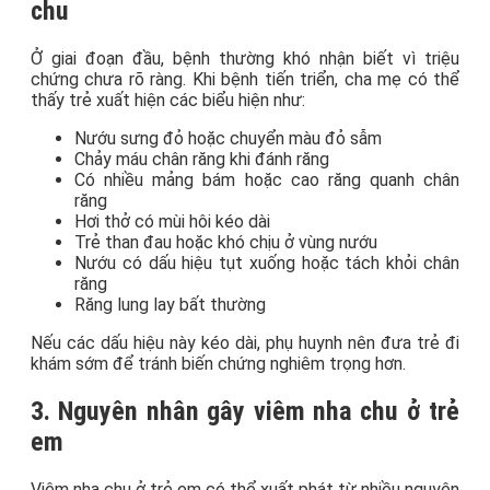
chu
Ở giai đoạn đầu, bệnh thường khó nhận biết vì triệu
chứng chưa rõ ràng. Khi bệnh tiến triển, cha mẹ có thể
thấy trẻ xuất hiện các biểu hiện như:
Nướu sưng đỏ hoặc chuyển màu đỏ sẫm
Chảy máu chân răng khi đánh răng
Có nhiều mảng bám hoặc cao răng quanh chân
răng
Hơi thở có mùi hôi kéo dài
Trẻ than đau hoặc khó chịu ở vùng nướu
Nướu có dấu hiệu tụt xuống hoặc tách khỏi chân
răng
Răng lung lay bất thường
Nếu các dấu hiệu này kéo dài, phụ huynh nên đưa trẻ đi
khám sớm để tránh biến chứng nghiêm trọng hơn.
3. Nguyên nhân gây viêm nha chu ở trẻ
em
Viêm nha chu ở trẻ em có thể xuất phát từ nhiều nguyên