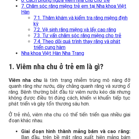
6. Cách phòng ngừa viêm nha chu cho trẻ
7. Chăm sóc răng miệng trẻ em tại Nha khoa Việt
Hàn
7.1. Thăm khám và kiểm tra răng miệng định
kỳ
7.2. Vệ sinh răng miệng và lấy cao răng
7.3. Tư vấn chăm sóc răng miệng cho trẻ
7.4. Theo dõi quá trình thay răng và phát
triển cung hàm
Nha khoa Việt Hàn Nha Trang
1. Viêm nha chu ở trẻ em là gì?
Viêm nha chu
là tình trạng nhiễm trùng mô nâng đỡ
quanh răng như nướu, dây chằng quanh răng và xương ổ
răng. Bệnh thường bắt đầu từ viêm nướu kéo dài nhưng
không được điều trị đúng cách, khiến vi khuẩn tiếp tục
phát triển và gây tổn thương sâu hơn.
Ở trẻ nhỏ, viêm nha chu có thể tiến triển qua nhiều giai
đoạn khác nhau.
Giai đoạn hình thành mảng bám và cao răng:
Ban đầu, trên bề mặt răng xuất hiện mảng bám