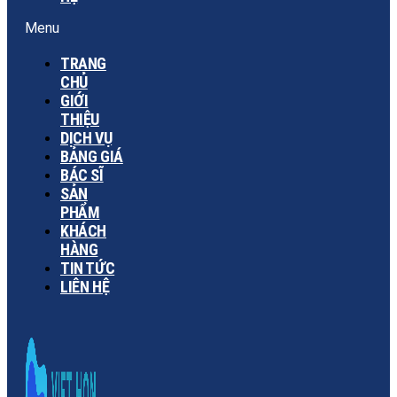
Menu
TRANG
CHỦ
GIỚI
THIỆU
DỊCH VỤ
BẢNG GIÁ
BÁC SĨ
SẢN
PHẨM
KHÁCH
HÀNG
TIN TỨC
LIÊN HỆ