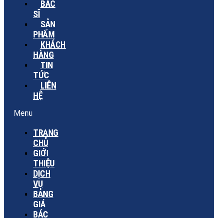
BÁC
SĨ
SẢN
PHẨM
KHÁCH
HÀNG
TIN
TỨC
LIÊN
HỆ
Menu
TRANG
CHỦ
GIỚI
THIỆU
DỊCH
VỤ
BẢNG
GIÁ
BÁC