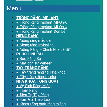
Menu
TRỒNG RĂNG IMPLANT
● Trồng Răng Implant All-On-6
● Trồng Răng Implant All-On-4
● Trồng Răng Implant Đơn Lẻ
NIỀNG RĂNG
● Niềng răng mắc cài
● Niềng răng Invisalign
● Niềng Răng – Chỉnh Nha Là Gì?
PHỤC HÌNH SỨ
● Bọc Răng Sứ
● Mặt dán sứ Veneer
TẨY TRẮNG RĂNG
● Tẩy trắng răng tại Nha khoa
● Tẩy trắng răng tại nhà
NHA KHOA TỔNG QUÁT
● Vệ Sinh Răng Miệng
● Trám Răng
● Điều Trị Tủy Răng
● Hàm Giả Tháo Lắp
● Khám tổng quát răng miệng