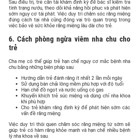
Sau điều trị, trẻ cần tái khám định kỳ để bác sĩ kiểm tra
tình trạng nướu, theo dõi khả năng hồi phục và phát hiện
sớm nguy cơ tái phát. Việc duy trì chăm sóc răng miệng
đúng cách tại nhà cũng đóng vai trò quan trọng trong
việc bảo vệ sức khỏe răng miệng lâu dài cho trẻ.
6. Cách phòng ngừa viêm nha chu cho
trẻ
Cha mẹ có thể giúp trẻ hạn chế nguy cơ mắc bệnh nha
chu bằng những biện pháp sau:
Hướng dẫn trẻ đánh răng ít nhất 2 lần mỗi ngày
Sử dụng bàn chải lông mềm phù hợp với độ tuổi
Hạn chế đồ ngọt và nước uống có gas
Khuyến khích trẻ súc miệng và dùng chỉ nha khoa
khi phù hợp
Cho trẻ khám răng định kỳ để phát hiện sớm các
vấn đề răng miệng
Việc duy trì thói quen chăm sóc răng miệng từ sớm sẽ
giúp trẻ có hàm răng khỏe mạnh và hạn chế nhiều bệnh
lý nha khoa về sau.