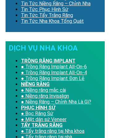
Tin Tức Niềng Răng – Chỉnh Nha
Tin Tức Phục Hình Sứ
Tin Tức Tẩy Trắng Răng
Tin Tức Nha Khoa Tổng Quát
DỊCH VỤ NHA KHOA
TRỒNG RĂNG IMPLANT
● Trồng Răng Implant All-On-6
● Trồng Răng Implant All-On-4
● Trồng Răng Implant Đơn Lẻ
NIỀNG RĂNG
● Niềng răng mắc cài
● Niềng răng Invisalign
● Niềng Răng – Chỉnh Nha Là Gì?
PHỤC HÌNH SỨ
● Bọc Răng Sứ
● Mặt dán sứ Veneer
TẨY TRẮNG RĂNG
● Tẩy trắng răng tại Nha khoa
● Tẩy trắng răng tại nhà