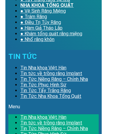
NHA KHOA TỔNG QUÁT
● Vệ Sinh Răng Miệng
● Trám Răng
● Điều Trị Tủy Răng
● Hàm Giả Tháo Lắp
● Khám tổng quát răng miệng
● Nhổ răng khôn
TIN TỨC
Tin Nha khoa Việt Hàn
Tin tức về trồng răng Implant
Tin Tức Niềng Răng – Chỉnh Nha
Tin Tức Phục Hình Sứ
Tin Tức Tẩy Trắng Răng
Tin Tức Nha Khoa Tổng Quát
Menu
Tin Nha khoa Việt Hàn
Tin tức về trồng răng Implant
Tin Tức Niềng Răng – Chỉnh Nha