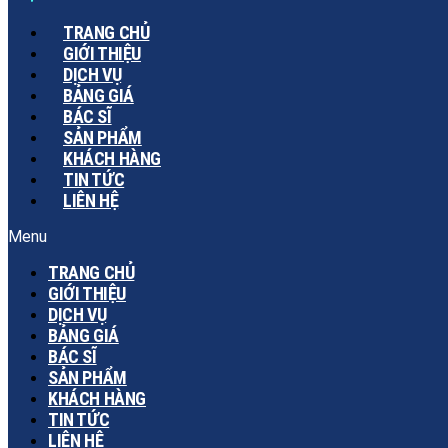
TRANG CHỦ
GIỚI THIỆU
DỊCH VỤ
BẢNG GIÁ
BÁC SĨ
SẢN PHẨM
KHÁCH HÀNG
TIN TỨC
LIÊN HỆ
Menu
TRANG CHỦ
GIỚI THIỆU
DỊCH VỤ
BẢNG GIÁ
BÁC SĨ
SẢN PHẨM
KHÁCH HÀNG
TIN TỨC
LIÊN HỆ