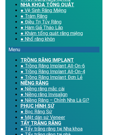
NHA KHOA TỔNG QUÁT
● Vệ Sinh Răng Miệng
● Trám Răng
● Điều Trị Tủy Răng
● Hàm Giả Tháo Lắp
● Khám tổng quát răng miệng
● Nhổ răng khôn
Menu
TRỒNG RĂNG IMPLANT
● Trồng Răng Implant All-On-6
● Trồng Răng Implant All-On-4
● Trồng Răng Implant Đơn Lẻ
NIỀNG RĂNG
● Niềng răng mắc cài
● Niềng răng Invisalign
● Niềng Răng – Chỉnh Nha Là Gì?
PHỤC HÌNH SỨ
● Bọc Răng Sứ
● Mặt dán sứ Veneer
TẨY TRẮNG RĂNG
● Tẩy trắng răng tại Nha khoa
● Tẩy trắng răng tại nhà