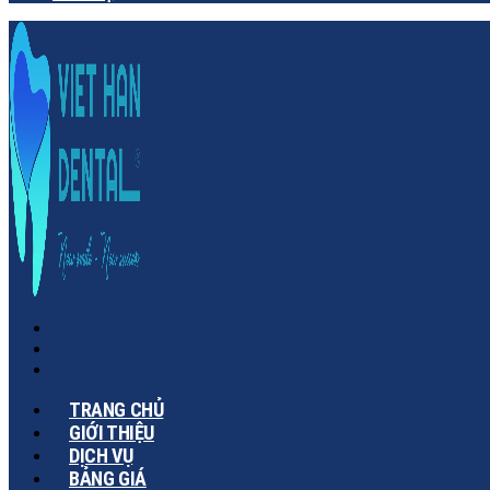
TRANG CHỦ
GIỚI THIỆU
DỊCH VỤ
BẢNG GIÁ