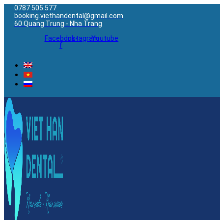
0787 505 577
booking.viethandental@gmail.com
60 Quang Trung - Nha Trang
Facebook-
Instagram
Youtube
f