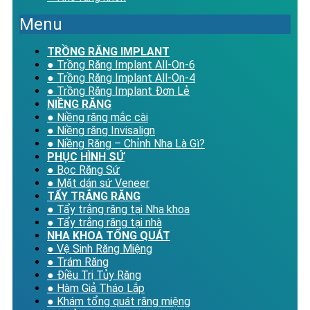
Menu
TRỒNG RĂNG IMPLANT
● Trồng Răng Implant All-On-6
● Trồng Răng Implant All-On-4
● Trồng Răng Implant Đơn Lẻ
NIỀNG RĂNG
● Niềng răng mắc cài
● Niềng răng Invisalign
● Niềng Răng – Chỉnh Nha Là Gì?
PHỤC HÌNH SỨ
● Bọc Răng Sứ
● Mặt dán sứ Veneer
TẨY TRẮNG RĂNG
● Tẩy trắng răng tại Nha khoa
● Tẩy trắng răng tại nhà
NHA KHOA TỔNG QUÁT
● Vệ Sinh Răng Miệng
● Trám Răng
● Điều Trị Tủy Răng
● Hàm Giả Tháo Lắp
● Khám tổng quát răng miệng