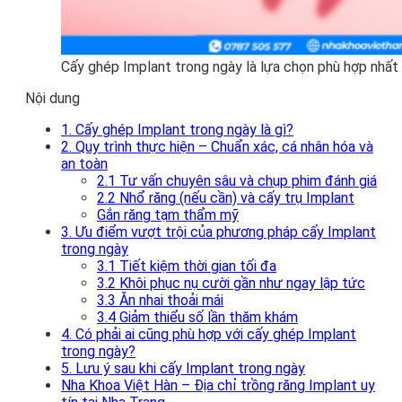
Cấy ghép Implant trong ngày là lựa chọn phù hợp nhất 
Nội dung
1. Cấy ghép Implant trong ngày là gì?
2. Quy trình thực hiện – Chuẩn xác, cá nhân hóa và
an toàn
2.1 Tư vấn chuyên sâu và chụp phim đánh giá
2.2 Nhổ răng (nếu cần) và cấy trụ Implant
Gắn răng tạm thẩm mỹ
3. Ưu điểm vượt trội của phương pháp cấy Implant
trong ngày
3.1 Tiết kiệm thời gian tối đa
3.2 Khôi phục nụ cười gần như ngay lập tức
3.3 Ăn nhai thoải mái
3.4 Giảm thiểu số lần thăm khám
4. Có phải ai cũng phù hợp với cấy ghép Implant
trong ngày?
5. Lưu ý sau khi cấy Implant trong ngày
Nha Khoa Việt Hàn – Địa chỉ trồng răng Implant uy