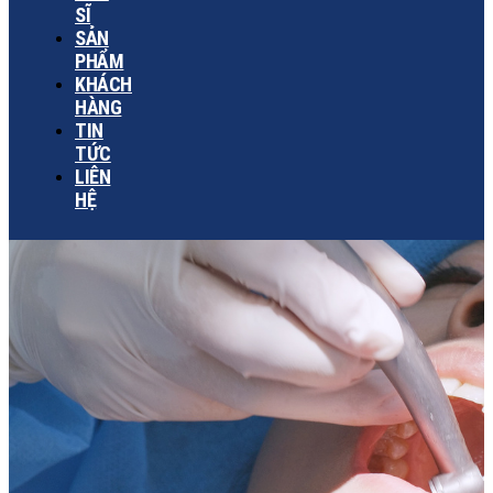
SĨ
SẢN
PHẨM
KHÁCH
HÀNG
TIN
TỨC
LIÊN
HỆ