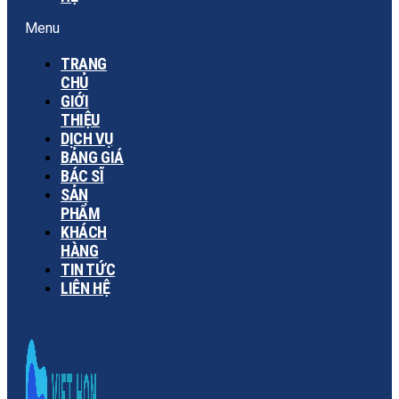
Menu
TRANG
CHỦ
GIỚI
THIỆU
DỊCH VỤ
BẢNG GIÁ
BÁC SĨ
SẢN
PHẨM
KHÁCH
HÀNG
TIN TỨC
LIÊN HỆ