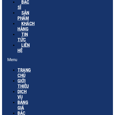
BÁC
SĨ
SẢN
PHẨM
KHÁCH
HÀNG
TIN
TỨC
LIÊN
HỆ
Menu
TRANG
CHỦ
GIỚI
THIỆU
DỊCH
VỤ
BẢNG
GIÁ
BÁC