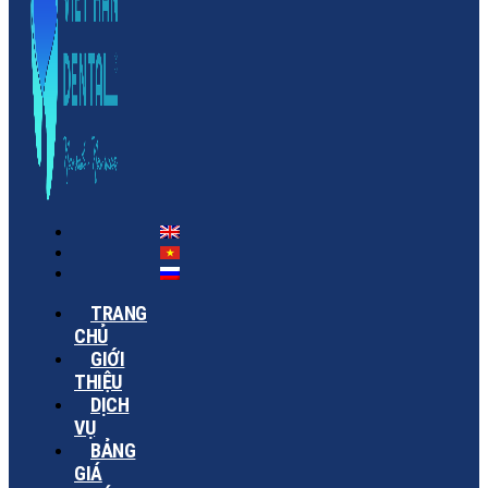
TRANG
CHỦ
GIỚI
THIỆU
DỊCH
VỤ
BẢNG
GIÁ