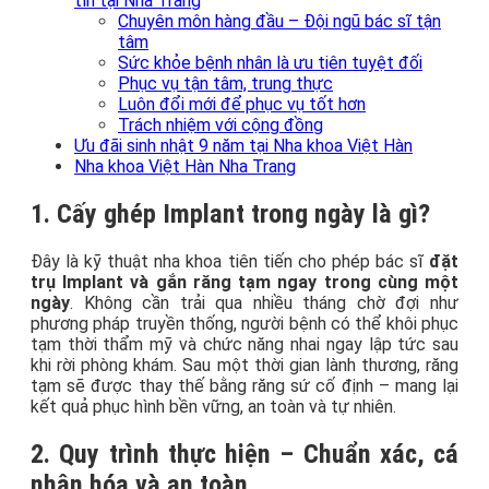
tín tại Nha Trang
Chuyên môn hàng đầu – Đội ngũ bác sĩ tận
tâm
Sức khỏe bệnh nhân là ưu tiên tuyệt đối
Phục vụ tận tâm, trung thực
Luôn đổi mới để phục vụ tốt hơn
Trách nhiệm với cộng đồng
Ưu đãi sinh nhật 9 năm tại Nha khoa Việt Hàn
Nha khoa Việt Hàn Nha Trang
1. Cấy ghép Implant trong ngày là gì?
Đây là kỹ thuật nha khoa tiên tiến cho phép bác sĩ
đặt
trụ Implant và gắn răng tạm ngay trong cùng một
ngày
. Không cần trải qua nhiều tháng chờ đợi như
phương pháp truyền thống, người bệnh có thể khôi phục
tạm thời thẩm mỹ và chức năng nhai ngay lập tức sau
khi rời phòng khám. Sau một thời gian lành thương, răng
tạm sẽ được thay thế bằng răng sứ cố định – mang lại
kết quả phục hình bền vững, an toàn và tự nhiên.
2. Quy trình thực hiện – Chuẩn xác, cá
nhân hóa và an toàn