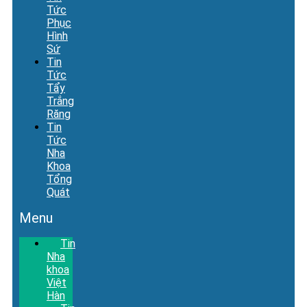
Tức
Phục
Hình
Sứ
Tin
Tức
Tẩy
Trắng
Răng
Tin
Tức
Nha
Khoa
Tổng
Quát
Menu
Tin
Nha
khoa
Việt
Hàn