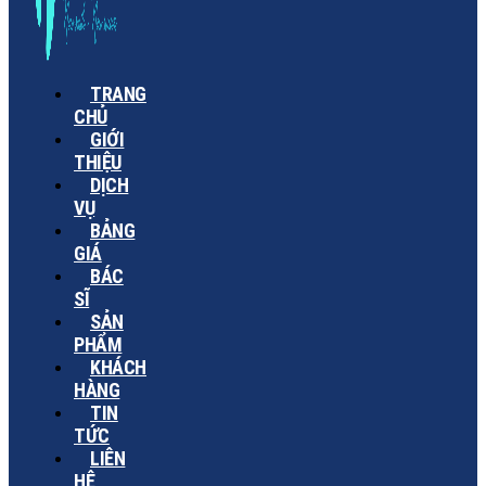
TRANG
CHỦ
GIỚI
THIỆU
DỊCH
VỤ
BẢNG
GIÁ
BÁC
SĨ
SẢN
PHẨM
KHÁCH
HÀNG
TIN
TỨC
LIÊN
HỆ