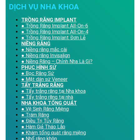
DỊCH VỤ NHA KHOA
TRỒNG RĂNG IMPLANT
● Trồng Răng Implant All-On-6
● Trồng Răng Implant All-On-4
● Trồng Răng Implant Đơn Lẻ
NIỀNG RĂNG
● Niềng răng mắc cài
● Niềng răng Invisalign
● Niềng Răng – Chỉnh Nha Là Gì?
PHỤC HÌNH SỨ
● Bọc Răng Sứ
● Mặt dán sứ Veneer
TẨY TRẮNG RĂNG
● Tẩy trắng răng tại Nha khoa
● Tẩy trắng răng tại nhà
NHA KHOA TỔNG QUÁT
● Vệ Sinh Răng Miệng
● Trám Răng
● Điều Trị Tủy Răng
● Hàm Giả Tháo Lắp
● Khám tổng quát răng miệng
● Nhổ răng khôn