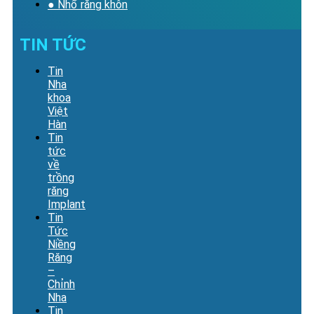
● Nhổ răng khôn
TIN TỨC
Tin
Nha
khoa
Việt
Hàn
Tin
tức
về
trồng
răng
Implant
Tin
Tức
Niềng
Răng
–
Chỉnh
Nha
Tin