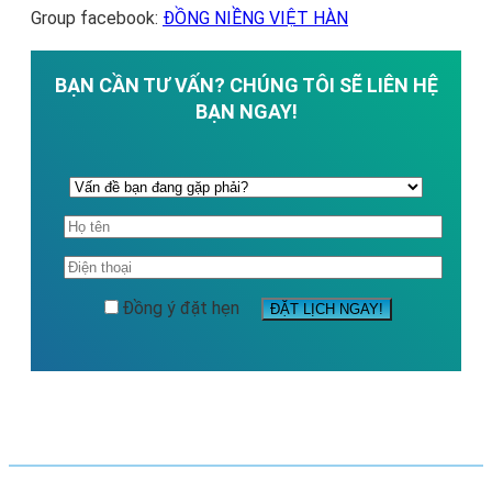
Group facebook:
ĐỒNG NIỀNG VIỆT HÀN
BẠN CẦN TƯ VẤN? CHÚNG TÔI SẼ LIÊN HỆ
BẠN NGAY!
Đồng ý đặt hẹn