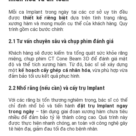
Mỗi ca Implant trong ngày tại các cơ sở uy tín đều
được
thiết kế riêng biệt
dựa trên tình trạng răng,
xương hàm và mong muốn cụ thể của khách hàng. Quy
trình gồm các bước chính:
2.1 Tư vấn chuyên sâu và chụp phim đánh giá
Khách hàng sẽ được kiểm tra tổng quát sức khỏe răng
miệng, chụp phim CT Cone Beam 3D để đánh giá mật
độ và thể tích xương hàm. Từ đó, bác sĩ sẽ xây dựng
một
kế hoạch cấy ghép cá nhân hóa
, vừa phù hợp vừa
đảm bảo tối ưu kết quả phục hình.
2.2 Nhổ răng (nếu cần) và cấy trụ Implant
Với các răng bị tổn thương nghiêm trọng, bác sĩ có thể
chỉ định nhổ bỏ và tiến hành
đặt trụ Implant ngay
trong ngày
– tận dụng giai đoạn xương hàm chưa tiêu
nhiều để đảm bảo tỷ lệ thành công cao. Quá trình này
được thực hiện nhanh chóng, an toàn với công nghệ gây
tê hiện đại, giảm đau tối đa cho bệnh nhân.