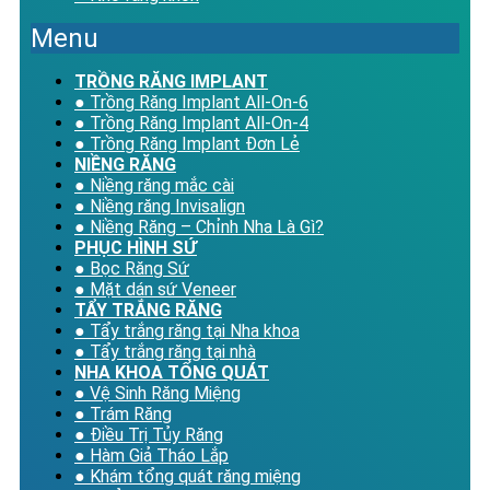
Menu
TRỒNG RĂNG IMPLANT
● Trồng Răng Implant All-On-6
● Trồng Răng Implant All-On-4
● Trồng Răng Implant Đơn Lẻ
NIỀNG RĂNG
● Niềng răng mắc cài
● Niềng răng Invisalign
● Niềng Răng – Chỉnh Nha Là Gì?
PHỤC HÌNH SỨ
● Bọc Răng Sứ
● Mặt dán sứ Veneer
TẨY TRẮNG RĂNG
● Tẩy trắng răng tại Nha khoa
● Tẩy trắng răng tại nhà
NHA KHOA TỔNG QUÁT
● Vệ Sinh Răng Miệng
● Trám Răng
● Điều Trị Tủy Răng
● Hàm Giả Tháo Lắp
● Khám tổng quát răng miệng