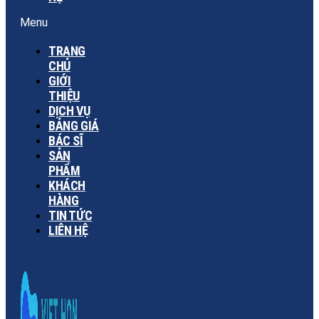
Menu
TRANG
CHỦ
GIỚI
THIỆU
DỊCH VỤ
BẢNG GIÁ
BÁC SĨ
SẢN
PHẨM
KHÁCH
HÀNG
TIN TỨC
LIÊN HỆ