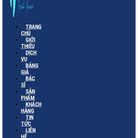
TRANG
CHỦ
GIỚI
THIỆU
DỊCH
VỤ
BẢNG
GIÁ
BÁC
SĨ
SẢN
PHẨM
KHÁCH
HÀNG
TIN
TỨC
LIÊN
HỆ