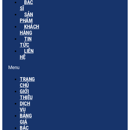
BÁC
SĨ
SẢN
PHẨM
KHÁCH
HÀNG
TIN
TỨC
LIÊN
HỆ
Menu
TRANG
CHỦ
GIỚI
THIỆU
DỊCH
VỤ
BẢNG
GIÁ
BÁC