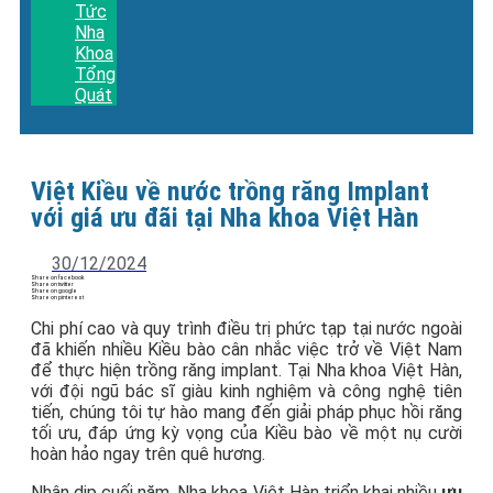
Tức
Nha
Khoa
Tổng
Quát
Việt Kiều về nước trồng răng Implant
với giá ưu đãi tại Nha khoa Việt Hàn
30/12/2024
Share on facebook
Share on twitter
Share on google
Share on pinterest
Chi phí cao và quy trình điều trị phức tạp tại nước ngoài
đã khiến nhiều Kiều bào cân nhắc việc trở về Việt Nam
để thực hiện trồng răng implant. Tại Nha khoa Việt Hàn,
với đội ngũ bác sĩ giàu kinh nghiệm và công nghệ tiên
tiến, chúng tôi tự hào mang đến giải pháp phục hồi răng
tối ưu, đáp ứng kỳ vọng của Kiều bào về một nụ cười
hoàn hảo ngay trên quê hương.
Nhân dịp cuối năm, Nha khoa Việt Hàn triển khai nhiều
ưu