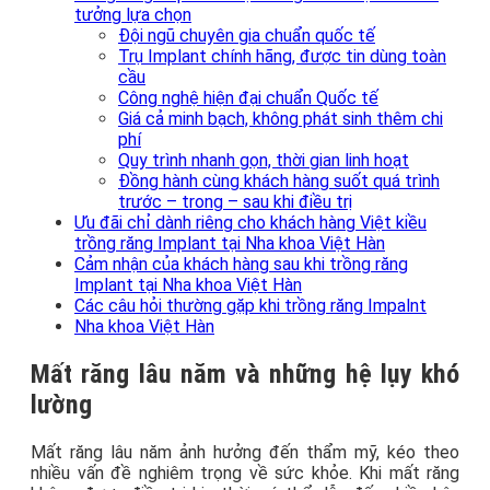
tưởng lựa chọn
Đội ngũ chuyên gia chuẩn quốc tế
Trụ Implant chính hãng, được tin dùng toàn
cầu
Công nghệ hiện đại chuẩn Quốc tế
Giá cả minh bạch, không phát sinh thêm chi
phí
Quy trình nhanh gọn, thời gian linh hoạt
Đồng hành cùng khách hàng suốt quá trình
trước – trong – sau khi điều trị
Ưu đãi chỉ dành riêng cho khách hàng Việt kiều
trồng răng Implant tại Nha khoa Việt Hàn
Cảm nhận của khách hàng sau khi trồng răng
Implant tại Nha khoa Việt Hàn
Các câu hỏi thường gặp khi trồng răng Impalnt
Nha khoa Việt Hàn
Mất răng lâu năm và những hệ lụy khó
lường
Mất răng lâu năm ảnh hưởng đến thẩm mỹ, kéo theo
nhiều vấn đề nghiêm trọng về sức khỏe. Khi mất răng