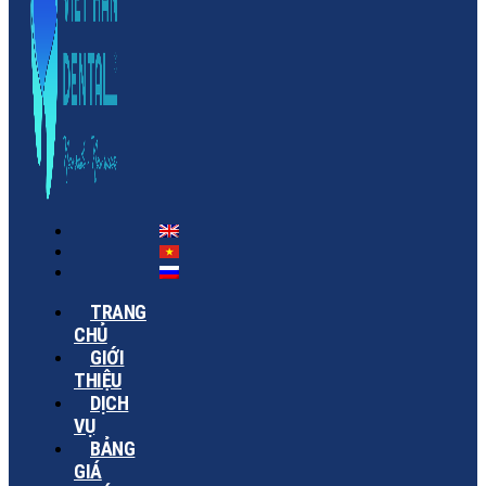
TRANG
CHỦ
GIỚI
THIỆU
DỊCH
VỤ
BẢNG
GIÁ