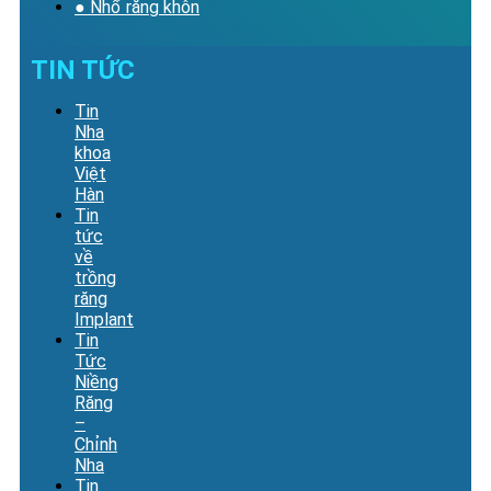
● Nhổ răng khôn
TIN TỨC
Tin
Nha
khoa
Việt
Hàn
Tin
tức
về
trồng
răng
Implant
Tin
Tức
Niềng
Răng
–
Chỉnh
Nha
Tin