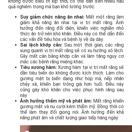
không được điều trị kịp thời, có thể dẫn đến nhiều hậu
quả nghiêm trọng mà bạn khó lường trước:
Suy giảm chức năng ăn nhai:
Mất một răng làm
giảm khả năng ăn nhai tại vị trí mất răng. Ảnh
hưởng đến răng đối diện, khiến việc nghiền nhỏ
thức ăn trở nên khó khăn. Điều này có thể dẫn đến
các vấn đề tiêu hóa và bệnh lý về dạ dày.
Sai lệch khớp cắn:
Sau một thời gian, các răng
xung quanh vị trí mất răng sẽ có xu hướng xô lệch.
Gây mất cân bằng khớp cắn và làm tăng nguy cơ
mắc các bệnh răng miệng khác.
Tiêu xương hàm:
Xương hàm tại vị trí mất răng sẽ
dần tiêu biến do không được kích thích. Làm cho
gương mặt bị biến dạng như hóp má, nếp nhăn
chảy xệ, khiến bạn trông già hơn tuổi. Điều này
cũng gây khó khăn cho việc phục hình răng sau
này.
Ảnh hưởng thẩm mỹ và phát âm:
Mất răng khiến
gương mặt và nụ cười kém thẩm mỹ. Đồng thời có
thể làm thay đổi giọng nói. Ảnh hưởng đến khả
năng phát âm và chất lượng giao tiếp hàng ngày.