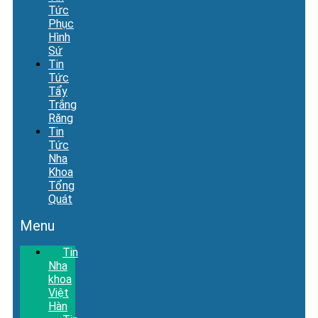
Tức
Phục
Hình
Sứ
Tin
Tức
Tẩy
Trắng
Răng
Tin
Tức
Nha
Khoa
Tổng
Quát
Menu
Tin
Nha
khoa
Việt
Hàn