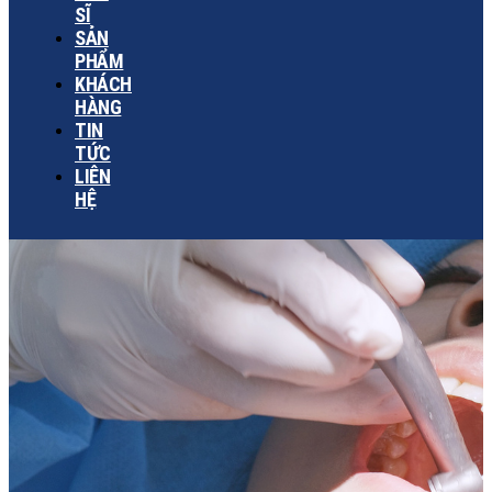
SĨ
SẢN
PHẨM
KHÁCH
HÀNG
TIN
TỨC
LIÊN
HỆ