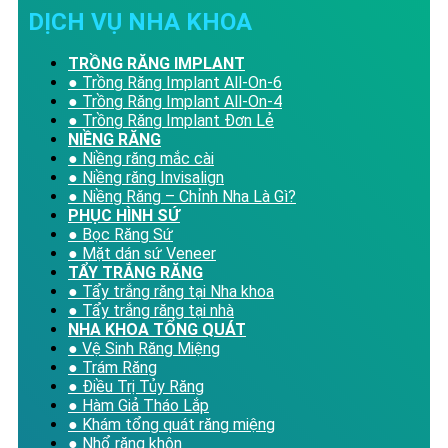
DỊCH VỤ NHA KHOA
TRỒNG RĂNG IMPLANT
● Trồng Răng Implant All-On-6
● Trồng Răng Implant All-On-4
● Trồng Răng Implant Đơn Lẻ
NIỀNG RĂNG
● Niềng răng mắc cài
● Niềng răng Invisalign
● Niềng Răng – Chỉnh Nha Là Gì?
PHỤC HÌNH SỨ
● Bọc Răng Sứ
● Mặt dán sứ Veneer
TẨY TRẮNG RĂNG
● Tẩy trắng răng tại Nha khoa
● Tẩy trắng răng tại nhà
NHA KHOA TỔNG QUÁT
● Vệ Sinh Răng Miệng
● Trám Răng
● Điều Trị Tủy Răng
● Hàm Giả Tháo Lắp
● Khám tổng quát răng miệng
● Nhổ răng khôn