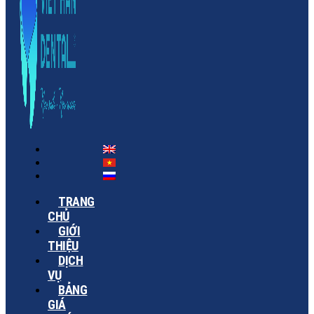
TRANG
CHỦ
GIỚI
THIỆU
DỊCH
VỤ
BẢNG
GIÁ