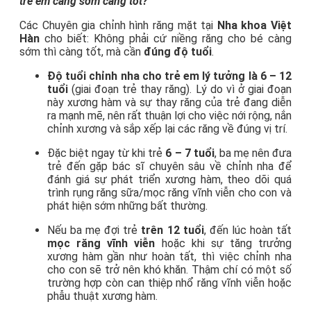
trẻ em càng sớm càng tốt?
Các Chuyên gia chỉnh hình răng mặt tại
Nha khoa Việt
Hàn
cho biết: Không phải cứ niềng răng cho bé càng
sớm thì càng tốt, mà cần
đúng độ tuổi
.
Độ tuổi chỉnh nha cho trẻ em lý tưởng
là 6 – 12
tuổi
(giai đoạn trẻ thay răng). Lý do vì ở giai đoạn
này xương hàm và sự thay răng của trẻ đang diễn
ra mạnh mẽ, nên rất thuận lợi cho việc nới rộng, nắn
chỉnh xương và sắp xếp lại các răng về đúng v
ị trí.
Đặc biệt ngay từ khi trẻ
6 – 7 tuổi
, ba mẹ nên đưa
tr
ẻ đến gặp bác sĩ chuyên sâu về chỉnh nha để
đánh giá sự phát triển xương hàm,
theo dõi qu
á
trình rụng răng sữa/mọc răng vĩnh viễn cho con và
phát hiện sớm những bất thường.
Nếu ba mẹ đợi trẻ
trên 12 tuổi
, đến lúc hoàn tất
mọc răng vĩnh viễn
hoặc khi s
ự tăng trưởng
xương hàm gần như hoàn tất, thì việc
chỉnh nha
cho con sẽ trở nên khó khăn. Thậm chí có một số
trường hợp còn can thiệp nhổ răng vĩnh viễn hoặc
phẫu thuật xương hàm.