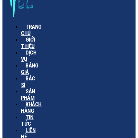
TRANG
CHỦ
GIỚI
THIỆU
DỊCH
VỤ
BẢNG
GIÁ
BÁC
SĨ
SẢN
PHẨM
KHÁCH
HÀNG
TIN
TỨC
LIÊN
HỆ