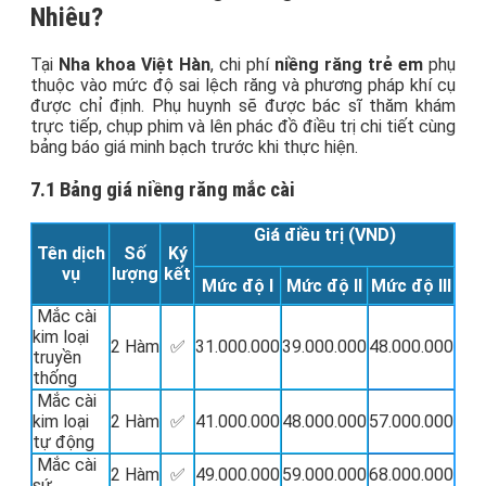
Nhiêu?
Tại
Nha khoa Việt Hàn
, chi phí
niềng răng trẻ em
phụ
thuộc vào mức độ sai lệch răng và phương pháp khí cụ
được chỉ định. Phụ huynh sẽ được bác sĩ thăm khám
trực tiếp, chụp phim và lên phác đồ điều trị chi tiết cùng
bảng báo giá minh bạch trước khi thực hiện.
7.1 Bảng giá niềng răng mắc cài
Giá điều trị
(VND)
Tên dịch
Số
Ký
vụ
lượng
kết
Mức độ I
Mức độ II
Mức độ III
Mắc cài
kim loại
2 Hàm
✅
31.000.000
39.000.000
48.000.000
truyền
thống
Mắc cài
kim loại
2 Hàm
✅
41.000.000
48.000.000
57.000.000
tự động
Mắc cài
2 Hàm
✅
49.000.000
59.000.000
68.000.000
sứ