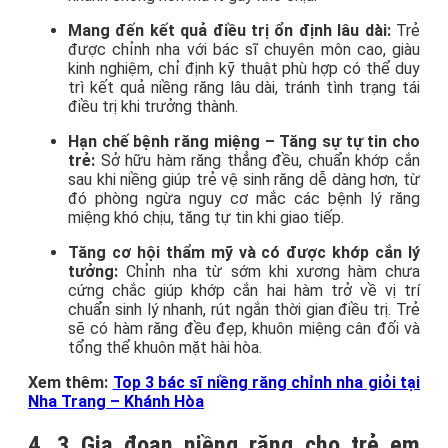
Mang đến kết quả điều trị ổn định lâu dài:
Trẻ
được chỉnh nha với bác sĩ chuyên môn cao, giàu
kinh nghiệm, chỉ định kỹ thuật phù hợp có thể duy
trì kết quả niềng răng lâu dài, tránh tình trạng tái
điều trị khi trưởng thành.
Hạn chế bệnh răng miệng – Tăng sự tự tin cho
trẻ:
Sở hữu hàm răng thẳng đều, chuẩn khớp cắn
sau khi niềng giúp trẻ vệ sinh răng dễ dàng hơn, từ
đó phòng ngừa nguy cơ mắc các bệnh lý răng
miệng khó chịu, tăng tự tin khi giao tiếp.
Tăng cơ hội thẩm mỹ và có được khớp cắn lý
tưởng:
Chỉnh nha từ sớm khi xương hàm chưa
cứng chắc giúp khớp cắn hai hàm trở về vị trí
chuẩn sinh lý nhanh, rút ngắn thời gian điều trị. Trẻ
sẽ có hàm răng đều đẹp, khuôn miệng cân đối và
tổng thể khuôn mặt hài hòa.
Xem thêm:
Top 3 bác sĩ niềng răng chỉnh nha giỏi tại
Nha Trang – Khánh Hòa
4. 3 Gia đoạn niềng răng cho trẻ em