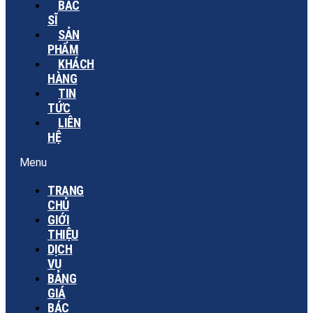
BÁC
SĨ
SẢN
PHẨM
KHÁCH
HÀNG
TIN
TỨC
LIÊN
HỆ
Menu
TRANG
CHỦ
GIỚI
THIỆU
DỊCH
VỤ
BẢNG
GIÁ
BÁC