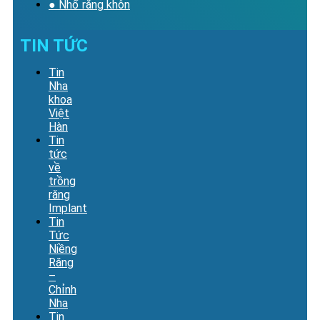
● Nhổ răng khôn
TIN TỨC
Tin
Nha
khoa
Việt
Hàn
Tin
tức
về
trồng
răng
Implant
Tin
Tức
Niềng
Răng
–
Chỉnh
Nha
Tin