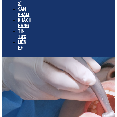
SĨ
SẢN
PHẨM
KHÁCH
HÀNG
TIN
TỨC
LIÊN
HỆ