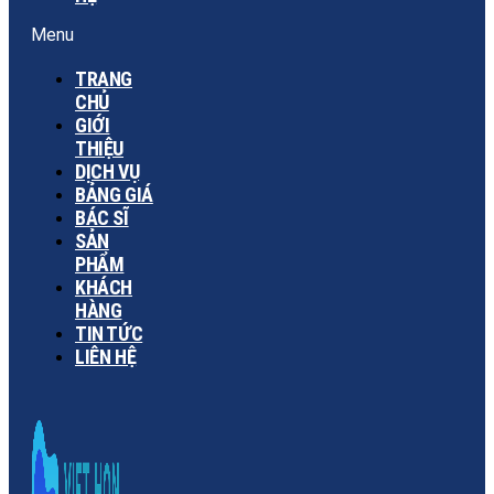
Menu
TRANG
CHỦ
GIỚI
THIỆU
DỊCH VỤ
BẢNG GIÁ
BÁC SĨ
SẢN
PHẨM
KHÁCH
HÀNG
TIN TỨC
LIÊN HỆ