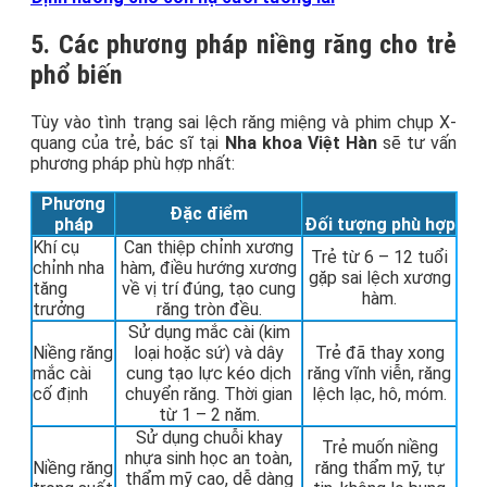
5. Các phương pháp niềng răng cho trẻ
phổ biến
Tùy vào tình trạng sai lệch răng miệng và phim chụp X-
quang của trẻ, bác sĩ tại
Nha khoa Việt Hàn
sẽ tư vấn
phương pháp phù hợp nhất:
Phương
Đặc điểm
pháp
Đối tượng phù hợp
Khí cụ
Can thiệp chỉnh xương
Trẻ từ 6 – 12 tuổi
chỉnh nha
hàm, điều hướng xương
gặp sai lệch xương
tăng
về vị trí đúng, tạo cung
hàm.
trưởng
răng tròn đều.
Sử dụng mắc cài (kim
Niềng răng
loại hoặc sứ) và dây
Trẻ đã thay xong
mắc cài
cung tạo lực kéo dịch
răng vĩnh viễn, răng
cố định
chuyển răng. Thời gian
lệch lạc, hô, móm.
từ 1 – 2 năm.
Sử dụng chuỗi khay
Trẻ muốn niềng
nhựa sinh học an toàn,
Niềng răng
răng thẩm mỹ, tự
thẩm mỹ cao, dễ dàng