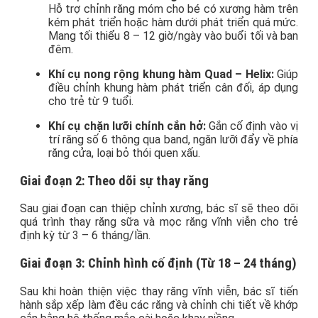
Hỗ trợ chỉnh răng móm cho bé có xương hàm trên
kém phát triển hoặc hàm dưới phát triển quá mức.
Mang tối thiểu 8 – 12 giờ/ngày vào buổi tối và ban
đêm.
Khí cụ nong rộng khung hàm Quad – Helix:
Giúp
điều chỉnh khung hàm phát triển cân đối, áp dụng
cho trẻ từ 9 tuổi.
Khí cụ chặn lưỡi chỉnh cắn hở:
Gắn cố định vào vị
trí răng số 6 thông qua band, ngăn lưỡi đẩy về phía
răng cửa, loại bỏ thói quen xấu.
Giai đoạn 2: Theo dõi sự thay răng
Sau giai đoạn can thiệp chỉnh xương, bác sĩ sẽ theo dõi
quá trình thay răng sữa và mọc răng vĩnh viễn cho trẻ
định kỳ từ 3 – 6 tháng/lần.
Giai đoạn 3: Chỉnh hình cố định (Từ 18 – 24 tháng)
Sau khi hoàn thiện việc thay răng vĩnh viễn, bác sĩ tiến
hành sắp xếp làm đều các răng và chỉnh chi tiết về khớp