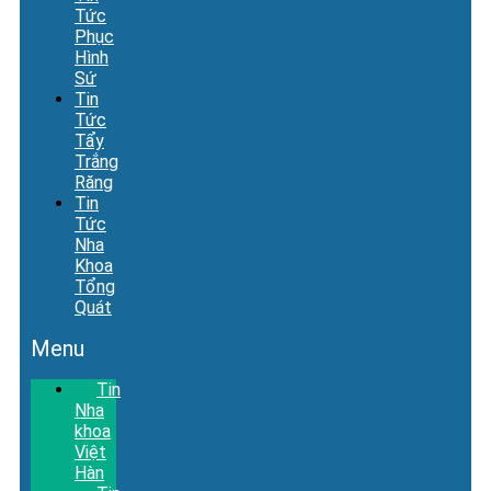
Tức
Phục
Hình
Sứ
Tin
Tức
Tẩy
Trắng
Răng
Tin
Tức
Nha
Khoa
Tổng
Quát
Menu
Tin
Nha
khoa
Việt
Hàn