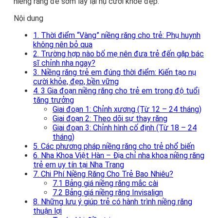
niềng răng để sớm lấy lại nụ cười khỏe đẹp.
Nội dung
1. Thời điểm “Vàng” niềng răng cho trẻ: Phụ huynh
không nên bỏ qua
2. Trường hợp nào bố mẹ nên đưa trẻ đến gặp bác
sĩ chỉnh nha ngay?
3. Niềng răng trẻ em đúng thời điểm: Kiến tạo nụ
cười khỏe, đẹp, bền vững
4. 3 Gia đoạn niềng răng cho trẻ em trong độ tuổi
tăng trưởng
Giai đoạn 1: Chỉnh xương (Từ 12 – 24 tháng)
Giai đoạn 2: Theo dõi sự thay răng
Giai đoạn 3: Chỉnh hình cố định (Từ 18 – 24
tháng)
5. Các phương pháp niềng răng cho trẻ phổ biến
6. Nha Khoa Việt Hàn – Địa chỉ nha khoa niềng răng
trẻ em uy tín tại Nha Trang
7. Chi Phí Niềng Răng Cho Trẻ Bao Nhiêu?
7.1 Bảng giá niềng răng mắc cài
7.2 Bảng giá niềng răng Invisalign
8. Những lưu ý giúp trẻ có hành trình niềng răng
thuận lợi