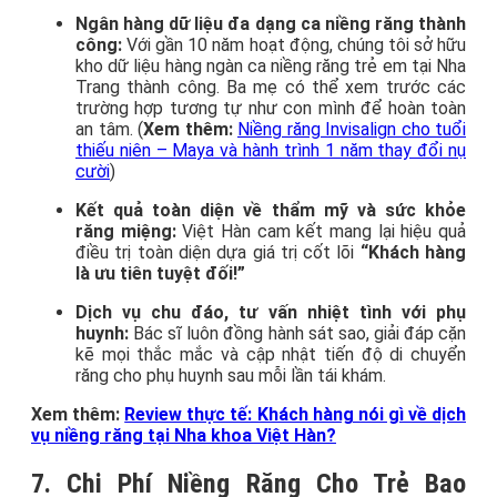
Ngân hàng dữ liệu đa dạng ca niềng răng thành
công:
Với gần 10 năm hoạt động, chúng tôi sở hữu
kho dữ liệu hàng ngàn ca niềng răng trẻ em tại Nha
Trang thành công. Ba mẹ có thể xem trước các
trường hợp tương tự như con mình để hoàn toàn
an tâm. (
Xem thêm:
Niềng răng Invisalign cho tuổi
thiếu niên – Maya và hành trình 1 năm thay đổi nụ
cười
)
Kết quả toàn diện về thẩm mỹ và sức khỏe
răng miệng:
Việt Hàn cam kết mang lại hiệu quả
điều trị toàn diện dựa giá trị cốt lõi
“Khách hàng
là ưu tiên tuyệt đối!”
Dịch vụ chu đáo, tư vấn nhiệt tình với phụ
huynh:
Bác sĩ luôn đồng hành sát sao, giải đáp cặn
kẽ mọi thắc mắc và cập nhật tiến độ di chuyển
răng cho phụ huynh sau mỗi lần tái khám.
Xem thêm:
Review thực tế: Khách hàng nói gì về dịch
vụ niềng răng tại Nha khoa Việt Hàn?
7. Chi Phí Niềng Răng Cho Trẻ Bao