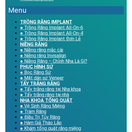
Menu
TRỒNG RĂNG IMPLANT
● Trồng Răng Implant All-On-6
● Trồng Răng Implant All-On-4
● Trồng Răng Implant Đơn Lẻ
NIỀNG RĂNG
● Niềng răng mắc cài
● Niềng răng Invisalign
● Niềng Răng – Chỉnh Nha Là Gì?
PHỤC HÌNH SỨ
● Bọc Răng Sứ
● Mặt dán sứ Veneer
TẨY TRẮNG RĂNG
● Tẩy trắng răng tại Nha khoa
● Tẩy trắng răng tại nhà
NHA KHOA TỔNG QUÁT
● Vệ Sinh Răng Miệng
● Trám Răng
● Điều Trị Tủy Răng
● Hàm Giả Tháo Lắp
● Khám tổng quát răng miệng