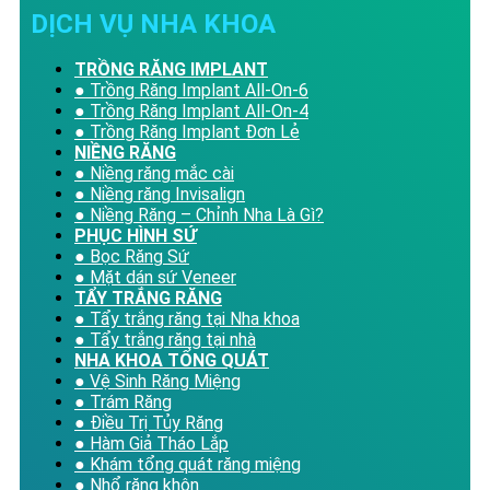
DỊCH VỤ NHA KHOA
TRỒNG RĂNG IMPLANT
● Trồng Răng Implant All-On-6
● Trồng Răng Implant All-On-4
● Trồng Răng Implant Đơn Lẻ
NIỀNG RĂNG
● Niềng răng mắc cài
● Niềng răng Invisalign
● Niềng Răng – Chỉnh Nha Là Gì?
PHỤC HÌNH SỨ
● Bọc Răng Sứ
● Mặt dán sứ Veneer
TẨY TRẮNG RĂNG
● Tẩy trắng răng tại Nha khoa
● Tẩy trắng răng tại nhà
NHA KHOA TỔNG QUÁT
● Vệ Sinh Răng Miệng
● Trám Răng
● Điều Trị Tủy Răng
● Hàm Giả Tháo Lắp
● Khám tổng quát răng miệng
● Nhổ răng khôn