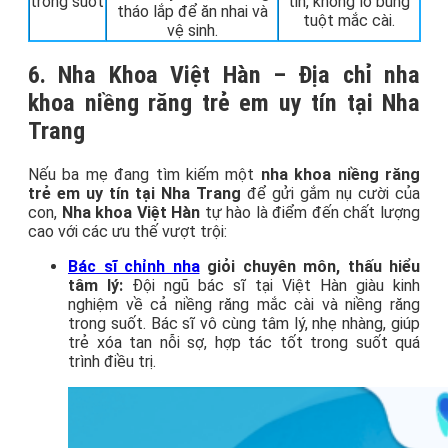
trong suốt
tin, không lo bung
tháo lắp để ăn nhai và
tuột mắc cài.
vệ sinh.
6. Nha Khoa Việt Hàn – Địa chỉ nha
khoa niềng răng trẻ em uy tín tại Nha
Trang
Nếu ba mẹ đang tìm kiếm một
nha khoa niềng răng
trẻ em uy tín tại Nha Trang
để gửi gắm nụ cười của
con,
Nha khoa Việt Hàn
tự hào là điểm đến chất lượng
cao với các ưu thế vượt trội:
Bác sĩ chỉnh nha
giỏi chuyên môn, thấu hiểu
tâm lý:
Đội ngũ bác sĩ tại Việt Hàn giàu kinh
nghiệm về cả niềng răng mắc cài và niềng răng
trong suốt. Bác sĩ vô cùng tâm lý, nhẹ nhàng, giúp
trẻ xóa tan nỗi sợ, hợp tác tốt trong suốt quá
trình điều trị.