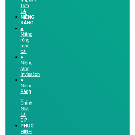
Đơn
Lẻ
NIỀNG
RĂNG
●
Niềng
răng
mắc
cài
●
Niềng
răng
Invisalign
●
Niềng
Răng
–
Chỉnh
Nha
Là
Gì?
PHỤC
HÌNH