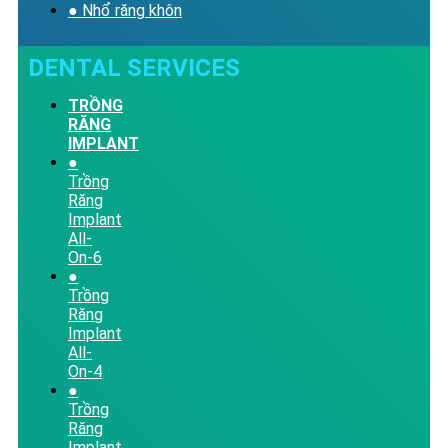
● Nhổ răng khôn
DENTAL SERVICES
TRỒNG
RĂNG
IMPLANT
●
Trồng
Răng
Implant
All-
On-6
●
Trồng
Răng
Implant
All-
On-4
●
Trồng
Răng
Implant