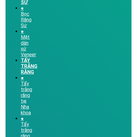
SỨ
●
Bọc
Răng
Sứ
●
Mặt
dán
sứ
Veneer
TẨY
TRẮNG
RĂNG
●
Tẩy
trắng
răng
tại
Nha
khoa
●
Tẩy
trắng
răng