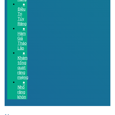
●
Điều
Trị
Tủy
Răng
●
Hàm
Giả
Tháo
Lắp
●
Khám
tổng
quát
răng
miệng
●
Nhổ
răng
khôn