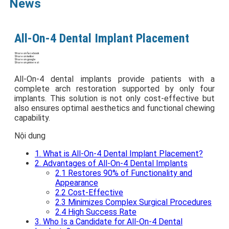
News
All-On-4 Dental Implant Placement
Share on facebook
Share on twitter
Share on google
Share on pinterest
All-On-4 dental implants provide patients with a
complete arch restoration supported by only four
implants. This solution is not only cost-effective but
also ensures optimal aesthetics and functional chewing
capability.
Nội dung
1. What is All-On-4 Dental Implant Placement?
2. Advantages of All-On-4 Dental Implants
2.1 Restores 90% of Functionality and
Appearance
2.2 Cost-Effective
2.3 Minimizes Complex Surgical Procedures
2.4 High Success Rate
3. Who Is a Candidate for All-On-4 Dental