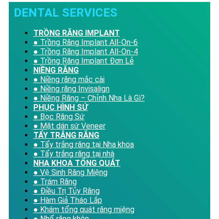
DENTAL SERVICES​
TRỒNG RĂNG IMPLANT
● Trồng Răng Implant All-On-6
● Trồng Răng Implant All-On-4
● Trồng Răng Implant Đơn Lẻ
NIỀNG RĂNG
● Niềng răng mắc cài
● Niềng răng Invisalign
● Niềng Răng – Chỉnh Nha Là Gì?
PHỤC HÌNH SỨ
● Bọc Răng Sứ
● Mặt dán sứ Veneer
TẨY TRẮNG RĂNG
● Tẩy trắng răng tại Nha khoa
● Tẩy trắng răng tại nhà
NHA KHOA TỔNG QUÁT
● Vệ Sinh Răng Miệng
● Trám Răng
● Điều Trị Tủy Răng
● Hàm Giả Tháo Lắp
● Khám tổng quát răng miệng
● Nhổ răng khôn