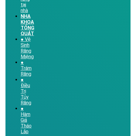
tại
nhà
NHA
KHOA
TỔNG
QUÁT
● Vệ
Sinh
Răng
Miệng
●
Trám
Răng
●
Điều
Trị
Tủy
Răng
●
Hàm
Giả
Tháo
Lắp