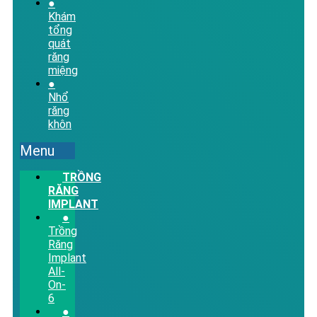
●
Khám
tổng
quát
răng
miệng
●
Nhổ
răng
khôn
Menu
TRỒNG
RĂNG
IMPLANT
●
Trồng
Răng
Implant
All-
On-
6
●