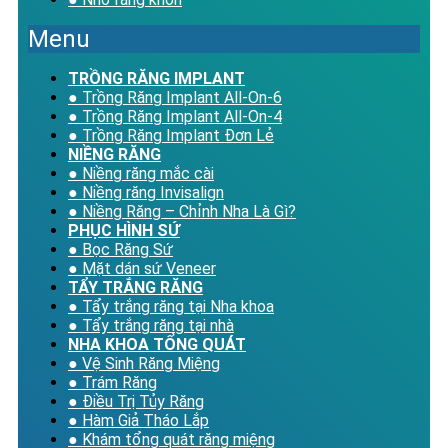
Menu
TRỒNG RĂNG IMPLANT
● Trồng Răng Implant All-On-6
● Trồng Răng Implant All-On-4
● Trồng Răng Implant Đơn Lẻ
NIỀNG RĂNG
● Niềng răng mắc cài
● Niềng răng Invisalign
● Niềng Răng – Chỉnh Nha Là Gì?
PHỤC HÌNH SỨ
● Bọc Răng Sứ
● Mặt dán sứ Veneer
TẨY TRẮNG RĂNG
● Tẩy trắng răng tại Nha khoa
● Tẩy trắng răng tại nhà
NHA KHOA TỔNG QUÁT
● Vệ Sinh Răng Miệng
● Trám Răng
● Điều Trị Tủy Răng
● Hàm Giả Tháo Lắp
● Khám tổng quát răng miệng