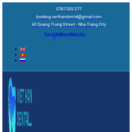
0787 505 577
booking.viethandental@gmail.com
60 Quang Trung Street - Nha Trang City
Facebook-
Instagram
Youtube
f