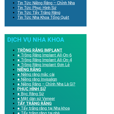
Tin Tức Niềng Răng – Chỉnh Nha
Tin Tức Phục Hình Sứ
Tin Tức Tẩy Trắng Răng
Tin Tức Nha Khoa Tổng Quát
DỊCH VỤ NHA KHOA
TRỒNG RĂNG IMPLANT
● Trồng Răng Implant All-On-6
● Trồng Răng Implant All-On-4
● Trồng Răng Implant Đơn Lẻ
NIỀNG RĂNG
● Niềng răng mắc cài
● Niềng răng Invisalign
● Niềng Răng – Chỉnh Nha Là Gì?
PHỤC HÌNH SỨ
● Bọc Răng Sứ
● Mặt dán sứ Veneer
TẨY TRẮNG RĂNG
● Tẩy trắng răng tại Nha khoa
● Tẩy trắng răng tại nhà