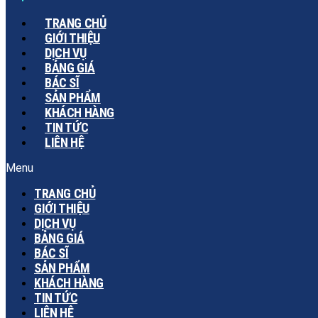
TRANG CHỦ
GIỚI THIỆU
DỊCH VỤ
BẢNG GIÁ
BÁC SĨ
SẢN PHẨM
KHÁCH HÀNG
TIN TỨC
LIÊN HỆ
Menu
TRANG CHỦ
GIỚI THIỆU
DỊCH VỤ
BẢNG GIÁ
BÁC SĨ
SẢN PHẨM
KHÁCH HÀNG
TIN TỨC
LIÊN HỆ