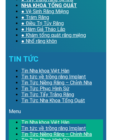
NHA KHOA TỔNG QUÁT
● Vệ Sinh Răng Miệng
● Trám Răng
● Điều Trị Tủy Răng
● Hàm Giả Tháo Lắp
● Khám tổng quát răng miệng
● Nhổ răng khôn
TIN TỨC
Tin Nha khoa Việt Hàn
Tin tức về trồng răng Implant
Tin Tức Niềng Răng – Chỉnh Nha
Tin Tức Phục Hình Sứ
Tin Tức Tẩy Trắng Răng
Tin Tức Nha Khoa Tổng Quát
Menu
Tin Nha khoa Việt Hàn
Tin tức về trồng răng Implant
Tin Tức Niềng Răng – Chỉnh Nha