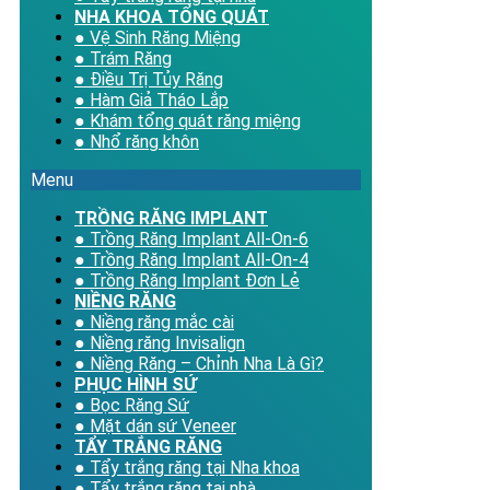
NHA KHOA TỔNG QUÁT
● Vệ Sinh Răng Miệng
● Trám Răng
● Điều Trị Tủy Răng
● Hàm Giả Tháo Lắp
● Khám tổng quát răng miệng
● Nhổ răng khôn
Menu
TRỒNG RĂNG IMPLANT
● Trồng Răng Implant All-On-6
● Trồng Răng Implant All-On-4
● Trồng Răng Implant Đơn Lẻ
NIỀNG RĂNG
● Niềng răng mắc cài
● Niềng răng Invisalign
● Niềng Răng – Chỉnh Nha Là Gì?
PHỤC HÌNH SỨ
● Bọc Răng Sứ
● Mặt dán sứ Veneer
TẨY TRẮNG RĂNG
● Tẩy trắng răng tại Nha khoa
● Tẩy trắng răng tại nhà