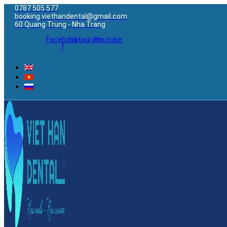
0787 505 577
booking.viethandental@gmail.com
60 Quang Trung - Nha Trang
Facebook-
Instagram
Youtube
f