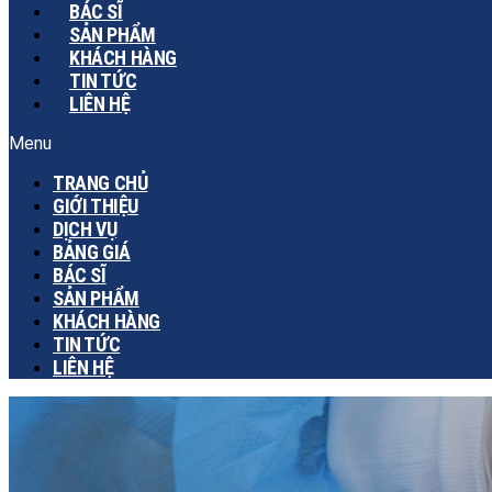
BÁC SĨ
SẢN PHẨM
KHÁCH HÀNG
TIN TỨC
LIÊN HỆ
Menu
TRANG CHỦ
GIỚI THIỆU
DỊCH VỤ
BẢNG GIÁ
BÁC SĨ
SẢN PHẨM
KHÁCH HÀNG
TIN TỨC
LIÊN HỆ