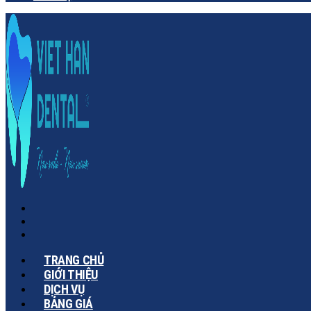
TRANG CHỦ
GIỚI THIỆU
DỊCH VỤ
BẢNG GIÁ